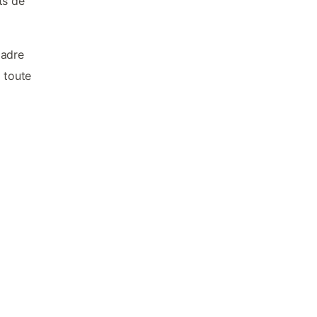
ts de
cadre
 toute