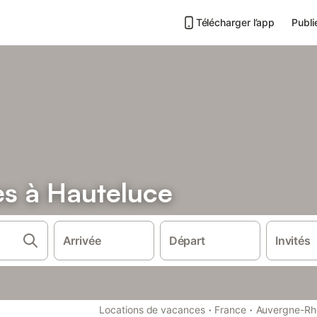
Télécharger l’app
Publi
es à Hauteluce
Arrivée
Départ
Invités
·
·
Locations de vacances
France
Auvergne-Rh