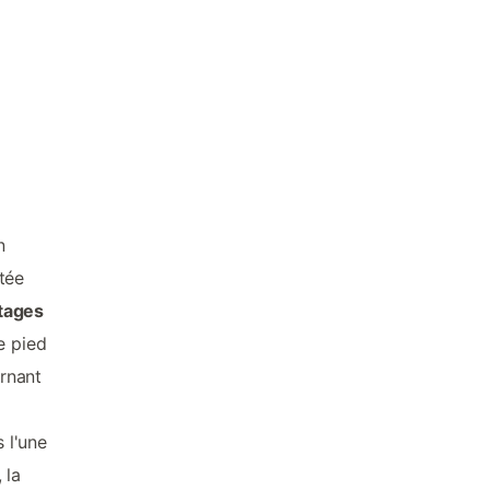
n
tée
ttages
e pied
urnant
 l'une
, la