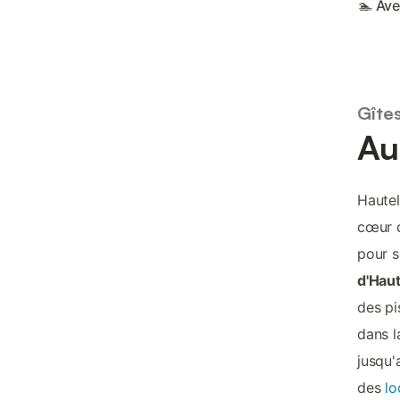
🏊 Ave
Gîte
Au
Haute
cœur d
pour s
d'Hau
des pi
dans l
jusqu'
des
lo