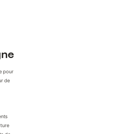
gne
e pour
ur de
ents
rture