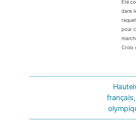
Eté co
dans l
raquet
pour c
marche
Croix
Hautel
français,
olympiqu