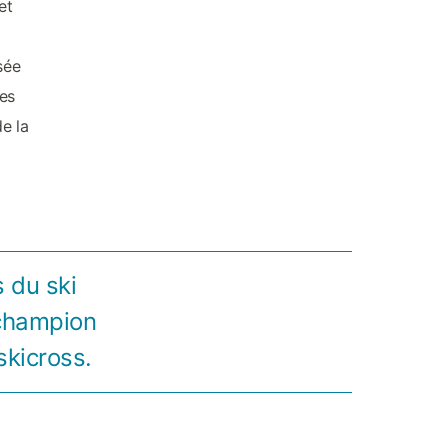
et
sée
es
e la
 du ski
n champion
skicross.