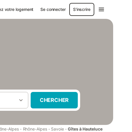
ez votre logement
Se connecter
S'inscrire
CHERCHER
·
·
·
ône-Alpes
Rhône-Alpes
Savoie
Gîtes à Hauteluce