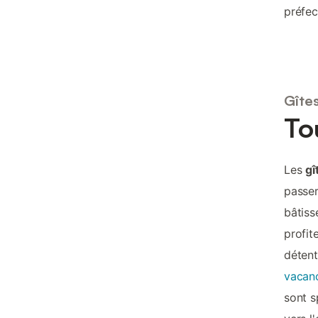
préfec
Gîte
To
Les
gî
passer
bâtiss
profit
détent
vacanc
sont s