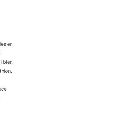
ies en
n
i bien
thlon.
ace
s