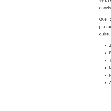
vers l
convivi
Que l'
plus a
quiétu
J
B
M
P