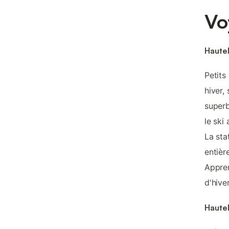
Vo
Hautel
Petits
hiver,
superb
le ski
La st
entièr
Appren
d'hiver
Hautel