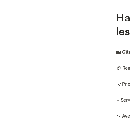
Ha
les
🏡 Gît
💳 Rem
🌙 Pri
⭐ Serv
🐾 Av