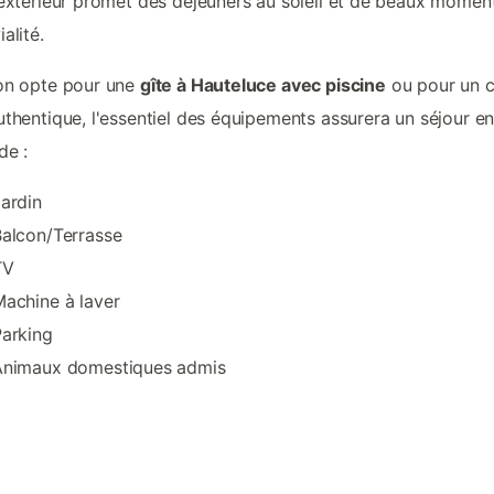
'extérieur promet des déjeuners au soleil et de beaux momen
alité.
on opte pour une
gîte à Hauteluce avec piscine
ou pour un 
uthentique, l'essentiel des équipements assurera un séjour en
de :
ardin
alcon/Terrasse
TV
achine à laver
arking
Animaux domestiques admis