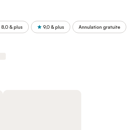
8,0
& plus
9,0
& plus
Annulation gratuite