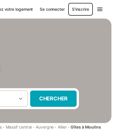
ez votre logement
Se connecter
S'inscrire
CHERCHER
·
·
·
·
s
Massif central
Auvergne
Allier
Gîtes à Moulins