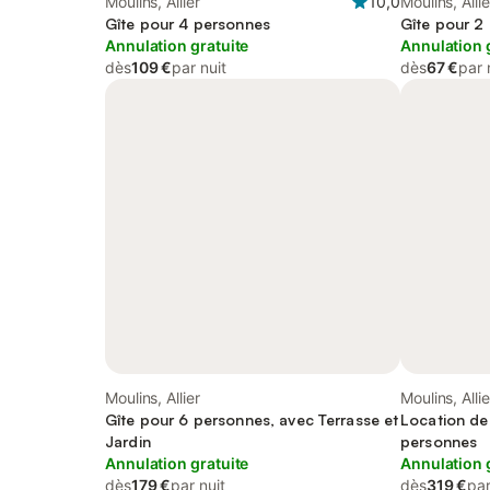
Moulins, Allier
10,0
Moulins, Allie
Gîte pour 4 personnes
Gîte pour 2
Annulation gratuite
Annulation 
dès
109 €
par nuit
dès
67 €
par 
Moulins, Allier
Moulins, Allie
Gîte pour 6 personnes, avec Terrasse et
Location de
Jardin
personnes
Annulation gratuite
Annulation 
dès
179 €
par nuit
dès
319 €
par