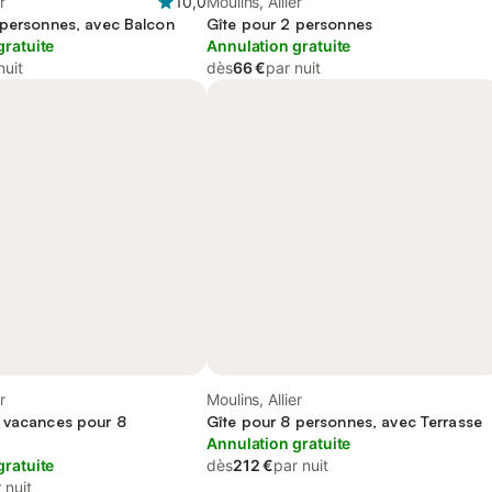
r
10,0
Moulins, Allier
 personnes, avec Balcon
Gîte pour 2 personnes
gratuite
Annulation gratuite
nuit
dès
66 €
par nuit
r
Moulins, Allier
 vacances pour 8
Gîte pour 8 personnes, avec Terrasse
Annulation gratuite
gratuite
dès
212 €
par nuit
 nuit