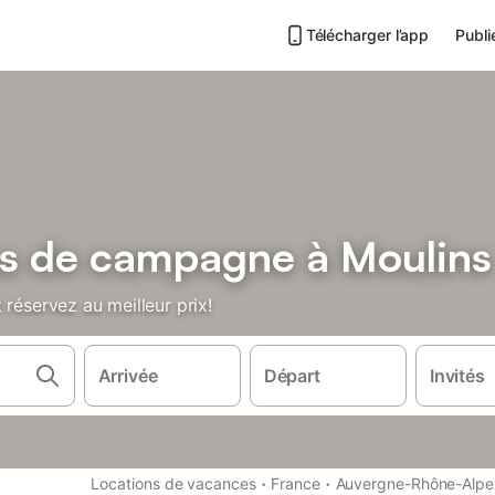
Télécharger l’app
Publi
ns de campagne à Moulins
 réservez au meilleur prix!
Arrivée
Départ
Invités
·
·
Locations de vacances
France
Auvergne-Rhône-Alpe