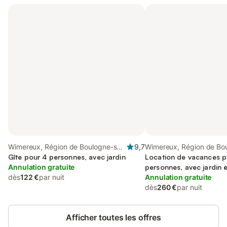
Wimereux, Région de Boulogne-sur-
9,7
Wimereux, Région de Bou
Mer
Gîte pour 4 personnes, avec jardin
Mer
Location de vacances p
Annulation gratuite
personnes, avec jardin e
dès
122 €
par nuit
Annulation gratuite
dès
260 €
par nuit
Afficher toutes les offres