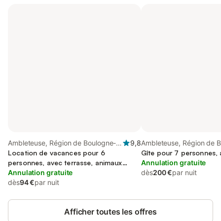
Ambleteuse, Région de Boulogne-
9,8
Ambleteuse, Région de 
sur-Mer
Location de vacances pour 6
sur-Mer
Gîte pour 7 personnes, 
personnes, avec terrasse, animaux
Annulation gratuite
acceptés
Annulation gratuite
dès
200 €
par nuit
dès
94 €
par nuit
Afficher toutes les offres