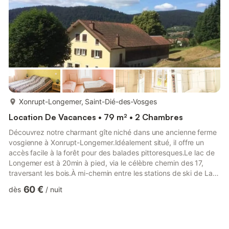
plus...
Xonrupt-Longemer, Saint-Dié-des-Vosges
Location De Vacances • 79 m² • 2 Chambres
Découvrez notre charmant gîte niché dans une ancienne ferme
vosgienne à Xonrupt-Longemer.Idéalement situé, il offre un
accès facile à la forêt pour des balades pittoresques.Le lac de
Longemer est à 20min à pied, via le célèbre chemin des 17,
traversant les bois.À mi-chemin entre les stations de ski de La
Mauselaine et La Bresse, sans oublier les pistes du Poli à 2min
60 €
dès
/
nuit
en voiture.Commerces de proximité dans le village. Parfait pour
une escapade nature et profiter des plaisirs de la montagne.