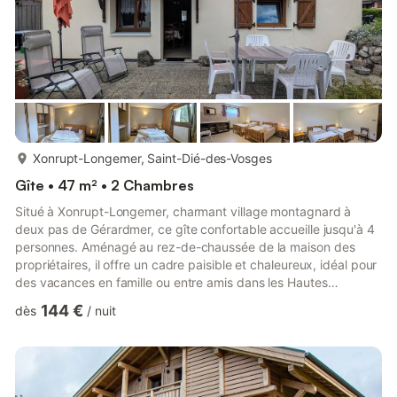
plus...
Xonrupt-Longemer, Saint-Dié-des-Vosges
Gîte • 47 m² • 2 Chambres
Situé à Xonrupt-Longemer, charmant village montagnard à
deux pas de Gérardmer, ce gîte confortable accueille jusqu'à 4
personnes. Aménagé au rez-de-chaussée de la maison des
propriétaires, il offre un cadre paisible et chaleureux, idéal pour
des vacances en famille ou entre amis dans les Hautes
Vosges.Le gîte est idéalement situé pour découvrir les trésors
144 €
dès
/
nuit
naturels et touristiques de la région. À seulement 2 km, vous
pourrez rejoindre le lac de Longemer, célèbre pour ses eaux
limpides et ses activités nautiques (pédalo, baignade, pêche).
Les sentiers de randonnée démarrent à proximité imméd...