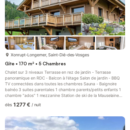
plus...
Xonrupt-Longemer, Saint-Dié-des-Vosges
Gîte • 170 m² • 5 Chambres
Chalet sur 3 niveaux Terrasse en rez de jardin - Terrasse
panoramique en RDC - Balcon à l'étage Salon de jardin - BBQ
TV connectées dans toutes les chambres Sauna - Baignoire
balnéo 3 suites parentales 1 chambre parents/petits enfants 1
chambre "ados" 1 mezzanine Station de ski de la Mauselaine
(Gérardmer) : 10 mn. Station de ski de la Bresse : 15 mn. Station
1 277 €
dès
/
nuit
de ski du Honneck - La Schlucht : 10 mn. Randonnées au
départ du chalet - Raquettes - Ski de fonds - VTT - Location de
matériels dont trottinettes électriques tout terrain à 5 mn à
pieds. Produits du terroir - Linge Vosges - Restaurant...