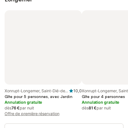
Xonrupt-Longemer, Saint-Dié-des-
10,0
Xonrupt-Longemer, Saint
Vosges
Gîte pour 5 personnes, avec Jardin
Vosges
Gîte pour 4 personnes
Annulation gratuite
Annulation gratuite
dès
76 €
par nuit
dès
81 €
par nuit
Offre de première réservation