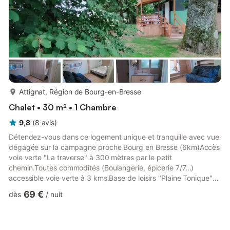
plus...
Attignat, Région de Bourg-en-Bresse
Chalet • 30 m² • 1 Chambre
9,8
(
8
avis
)
Détendez-vous dans ce logement unique et tranquille avec vue
dégagée sur la campagne proche Bourg en Bresse (6km)Accès
voie verte "La traverse" à 300 mètres par le petit
chemin.Toutes commodités (Boulangerie, épicerie 7/7...)
accessible voie verte à 3 kms.Base de loisirs "Plaine Tonique"
Montrevel en Bresse via voie verte (environ 10Kms) et parc de
69 €
dès
/
nuit
Bouvent 13kms.Bourg en Bresse à 6 Kms en voiture (Église de
Brou, Parc de loisirs de Bouvent...).Accès sortie Autoroute
Bourg Nord (A40).Idéalement positionné pour les amoureux de
la balade à pieds ou en vélo, la Tiny de Papy est également