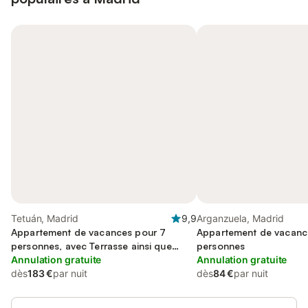
Tetuán, Madrid
9,9
Arganzuela, Madrid
Appartement de vacances pour 7
Appartement de vacanc
personnes, avec Terrasse ainsi que
personnes
Jardin et Piscine
Annulation gratuite
Annulation gratuite
dès
183 €
par nuit
dès
84 €
par nuit