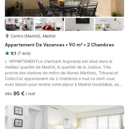
plus...
Centro (Madrid), Madrid
Appartement De Vacances • 90 m² • 2 Chambres
9,1
(
7
avis
)
L´APPARTEMENTLe charmant Argensola est situé dans le
meilleur quartier de Madrid, le quartier de la Justice. Très
proche des stations de métro de Alonso Martínez, Tribunal et
Colón.Cet appartement de 2 chambres a tout ce dont vous
avez besoin pour rendre votre séjour à Madrid inoubliable, sa
plus grande surprise est sa grande terrasse avec vue
95 €
dès
/
nuit
panoramique sur la ville de Madrid, idéale pour prendre le petit
déjeuner, déjeuner ou dîner en plein air.L'une des chambres est
équipée d'un lit double et l'autre de 2 lits simples. Dans le salon,
nous trouvons un canapé-lit.La cuisine est équipée av...