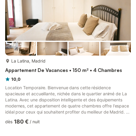
des canap...
plus...
La Latina, Madrid
Appartement De Vacances • 150 m² • 4 Chambres
10,0
Location Temporaire. Bienvenue dans cette résidence
spacieuse et accueillante, nichée dans le quartier animé de La
Latina. Avec une disposition intelligente et des équipements
modernes, cet appartement de quatre chambres offre l'espace
idéal pour ceux qui souhaitent profiter du meilleur de Madrid. En
entrant, vous serez accueilli par un salon lumineux qui allie
180 €
dès
/
nuit
confort et fonctionnalité. Vous y trouverez un canapé-lit
confortable et une table à manger pouvant accueillir tous les