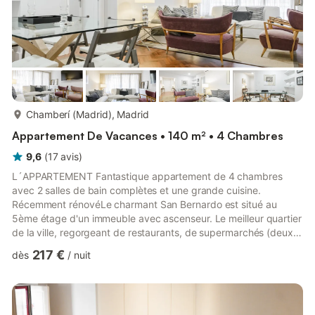
plus...
Chamberí (Madrid), Madrid
Appartement De Vacances • 140 m² • 4 Chambres
9,6
(
17
avis
)
L´APPARTEMENT Fantastique appartement de 4 chambres
avec 2 salles de bain complètes et une grande cuisine.
Récemment rénovéLe charmant San Bernardo est situé au
5ème étage d'un immeuble avec ascenseur. Le meilleur quartier
de la ville, regorgeant de restaurants, de supermarchés (deux
d’entre eux inférieurs à 40 mètres), de cinémas, de salles de
217 €
dès
/
nuit
sport ... et d’un parking juste devant. Décoré dans un style
éclectique avec des gravures italiennes du 18ème siècle, une
table basse Willi Rizzo, des carreaux de céramique espagnols
du 17ème siècle, des lampes de designers des années 70 et