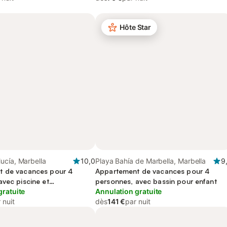
Hôte Star
ucía, Marbella
10,0
Playa Bahía de Marbella, Marbella
9
t de vacances pour 4
Appartement de vacances pour 4
avec piscine et
personnes, avec bassin pour enfant
asse
gratuite
Annulation gratuite
 nuit
dès
141 €
par nuit