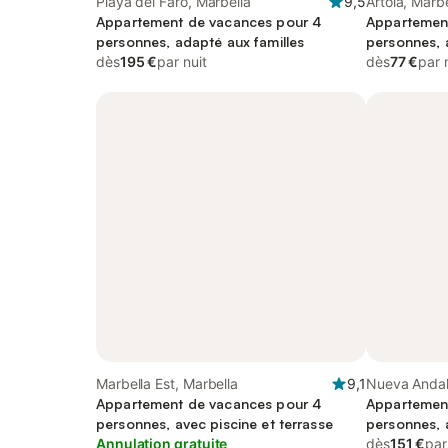
Playa del Faro, Marbella
9,5
Artola, Marbe
Appartement de vacances pour 4
Appartemen
personnes, adapté aux familles
personnes, a
dès
195 €
par nuit
enfant
dès
77 €
par 
Marbella Est, Marbella
9,1
Nueva Andal
Appartement de vacances pour 4
Appartemen
personnes, avec piscine et terrasse
personnes, a
Annulation gratuite
piscine et v
dès
151 €
par