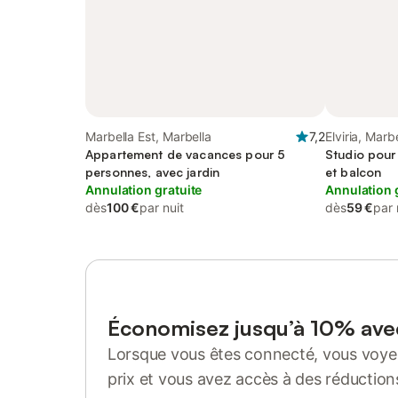
Marbella Est, Marbella
7,2
Elviria, Marb
Appartement de vacances pour 5
Studio pour
personnes, avec jardin
et balcon
Annulation gratuite
Annulation 
dès
100 €
par nuit
dès
59 €
par 
Économisez jusqu’à 10% av
Lorsque vous êtes connecté, vous voyez
prix et vous avez accès à des réduction