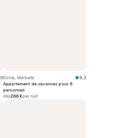
,0
Elviria, Marbella
9,3
Appartement de vacances pour 8
personnes
dès
266 €
par nuit