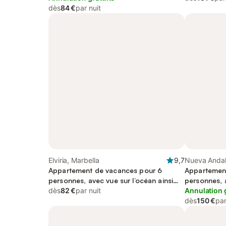
dès
84 €
par nuit
Elviria, Marbella
9,7
Nueva Andal
Appartement de vacances pour 6
Appartemen
personnes, avec vue sur l’océan ainsi
personnes, 
que piscine et terrasse, adapté aux
dès
82 €
par nuit
balcon/terr
Annulation 
familles
dès
150 €
par