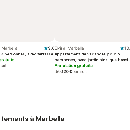
, Marbella
9,6
Elviria, Marbella
10
 2 personnes, avec terrasse
Appartement de vacances pour 6
gratuite
personnes, avec jardin ainsi que bassi
nuit
pour enfant et sauna, adapté aux
Annulation gratuite
familles
dès
120 €
par nuit
rtements à Marbella