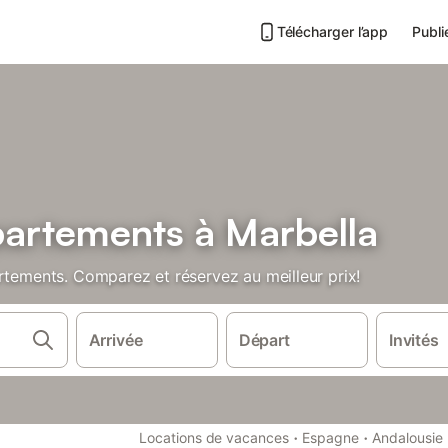
Télécharger l’app
Publi
partements à Marbella
rtements. Comparez et réservez au meilleur prix!
Arrivée
Départ
Invités
·
·
Locations de vacances
Espagne
Andalousie