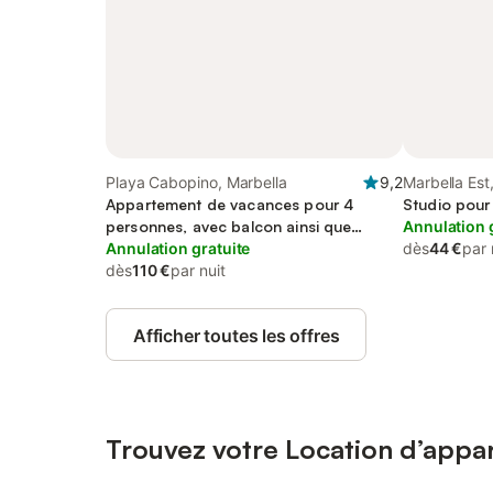
Playa Cabopino, Marbella
9,2
Marbella Est
Appartement de vacances pour 4
Studio pour
personnes, avec balcon ainsi que
Annulation 
piscine et vue sur l’océan, adapté aux
Annulation gratuite
dès
44 €
par 
familles
dès
110 €
par nuit
Afficher toutes les offres
Trouvez votre Location d’appa