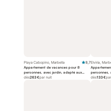
Playa Cabopino, Marbella
8,7
Elviria, Marb
Appartement de vacances pour 8
Appartemen
personnes, avec jardin, adapté aux
personnes, a
familles
dès
263 €
par nuit
et vue sur l
dès
133 €
par