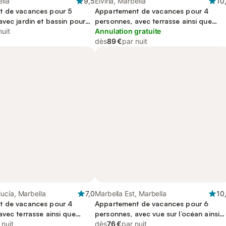
lla
9,5
Elviria, Marbella
10
t de vacances pour 5
Appartement de vacances pour 4
vec jardin et bassin pour
personnes, avec terrasse ainsi que
nuit
piscine et bassin pour enfant
Annulation gratuite
dès
89 €
par nuit
ucía, Marbella
7,0
Marbella Est, Marbella
10
t de vacances pour 4
Appartement de vacances pour 6
vec terrasse ainsi que
personnes, avec vue sur l’océan ainsi
ue sur l’océan
 nuit
que terrasse et piscine
dès
76 €
par nuit