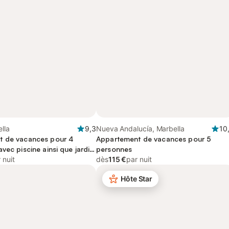
ella
9,3
Nueva Andalucía, Marbella
10
t de vacances pour 4
Appartement de vacances pour 5
vec piscine ainsi que jardin
personnes
’océan
 nuit
dès
115 €
par nuit
Hôte Star