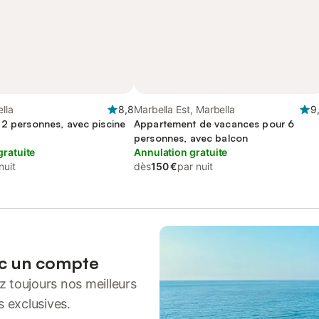
ella
8,8
Marbella Est, Marbella
9
 2 personnes, avec piscine
Appartement de vacances pour 6
personnes, avec balcon
gratuite
Annulation gratuite
nuit
dès
150 €
par nuit
ec un compte
 toujours nos meilleurs
s exclusives.