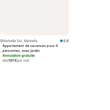
,0
Marbella Est, Marbella
9,8
Appartement de vacances pour 4
n
personnes, avec jardin
Annulation gratuite
dès
101 €
par nuit