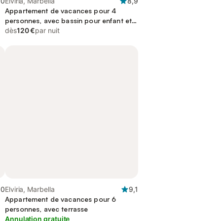
,0
Elviria, Marbella
8,9
Appartement de vacances pour 4
personnes, avec bassin pour enfant et
jardin, animaux acceptés
dès
120 €
par nuit
,0
Elviria, Marbella
9,1
Appartement de vacances pour 6
personnes, avec terrasse
Annulation gratuite