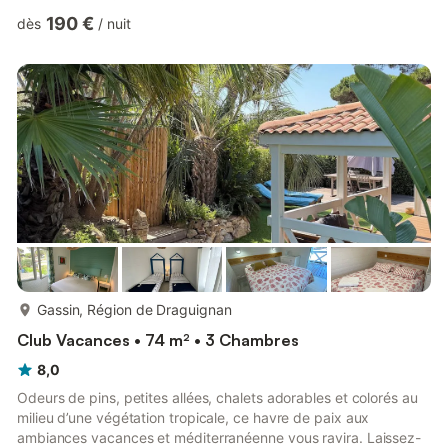
Congélateur, micro-ondes, cuisinière à gaz, cafetière, tous
190 €
dès
/
nuit
plats, etc.), Electro GrillUne chambre avec lit doubleUne
chambre avec 2 lits simplesLe canapé du salon est articulé
comme couchage supplémentaire. Salle de bain avec
douchetoiletteSat-TV et radio avec CDchauffageTerrasse
éclairée et couverte. Petit jardin et parking. Vous ...
plus...
Gassin, Région de Draguignan
Club Vacances • 74 m² • 3 Chambres
8,0
Odeurs de pins, petites allées, chalets adorables et colorés au
milieu d’une végétation tropicale, ce havre de paix aux
ambiances vacances et méditerranéenne vous ravira. Laissez-