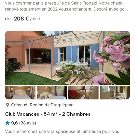
vous charmer par la presqu’île de Saint-Tropez! Notre chalet
rénové totalement en 2022 vous enchantera. Décoré avec goût,
dans un style bord de mer, il se compose d’une grande pièce
208 €
dès
/
nuit
(salon, salle à manger, cuisine ouverte), de 3 chambres, d’une
salle de bains et d’un wc indépendant. Son jardin a été dessiné
et entretenu par un jardinier de métier et rencontre un vive
succès. Sa belle terrasse surplombe une forêt de...
plus...
Grimaud, Région de Draguignan
Club Vacances • 54 m² • 2 Chambres
9,6
(
38
avis
)
Vous recherchez une villa spacieuse et lumineuse pour vos