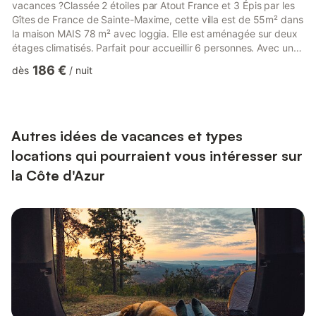
vacances ?Classée 2 étoiles par Atout France et 3 Épis par les
Gîtes de France de Sainte-Maxime, cette villa est de 55m² dans
la maison MAIS 78 m² avec loggia. Elle est aménagée sur deux
étages climatisés. Parfait pour accueillir 6 personnes. Avec un
salon/séjour confortable, trois chambres accueillantes, deux
186 €
dès
/
nuit
salles de bains complètes, et une cuisine parfaitement équipée,
l'intérieur est pensé pour que vous ressentiez le confort d’un
chez-soi. De plus, l’extérieur est très accueillant.-
COMMENCONS PAR LE 1ER ETAGE : les chambres son...
Autres idées de vacances et types
locations qui pourraient vous intéresser sur
la Côte d'Azur