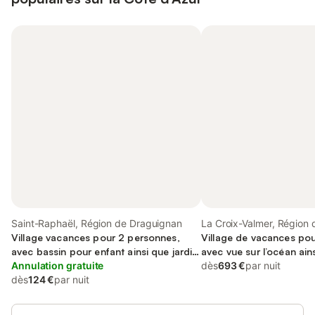
Saint-Raphaël, Région de Draguignan
La Croix-Valmer, Région
Village vacances pour 2 personnes,
Village de vacances po
avec bassin pour enfant ainsi que jardin
avec vue sur l’océan ain
et piscine, animaux acceptés
Annulation gratuite
jardin, adapté aux famill
dès
693 €
par nuit
dès
124 €
par nuit