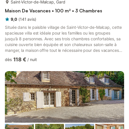
plus...
Saint-Victor-de-Malcap, Gard
Maison De Vacances • 100 m² • 3 Chambres
9,0
(
141
avis
)
Située dans le paisible village de Saint-Victor-de-Malcap, cette
spacieuse villa est idéale pour les familles ou les groupes
jusqu'à 8 personnes. Avec ses trois chambres confortables, sa
cuisine ouverte bien équipée et son chaleureux salon-salle à
manger, la maison offre tout le nécessaire pour des vacances
reposantes. À l'extérieur, profitez d'une piscine privée, d'un
118 €
dès
/
nuit
jardin soigné et d'une terrasse meublée, idéale pour un café
matinal ou un barbecue en soirée. Des équipements de loisirs
comme un terrain de pétanque et une table de ping-pong
agrémenteront votre séjour, et deux animaux de c...