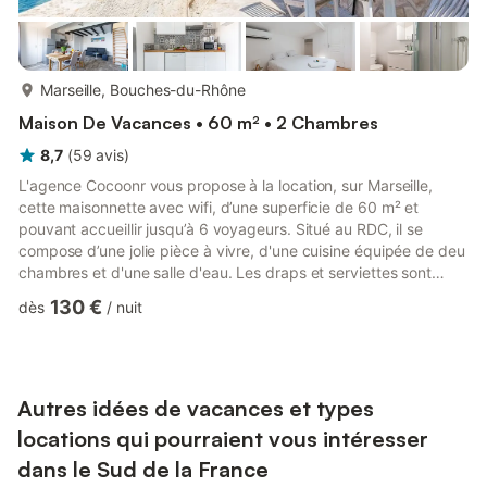
plus...
Marseille, Bouches-du-Rhône
Maison De Vacances • 60 m² • 2 Chambres
8,7
(
59
avis
)
L'agence Cocoonr vous propose à la location, sur Marseille,
cette maisonnette avec wifi, d’une superficie de 60 m² et
pouvant accueillir jusqu’à 6 voyageurs. Situé au RDC, il se
compose d’une jolie pièce à vivre, d'une cuisine équipée de deu
chambres et d'une salle d'eau. Les draps et serviettes sont
inclus, nous n'attendons plus que vous ! Le logement se
130 €
dès
/
nuit
compose de la manière suivante : - En entrant dans
l'appartement, vous trouverez une cuisine équipée (lave-
vaisselle, machine à café, bouilloire, plaques de cuisson...)
donnant sur le salon-salle à manger avec un canapé-lit. - Sur le
même ...
Autres idées de vacances et types
locations qui pourraient vous intéresser
dans le Sud de la France