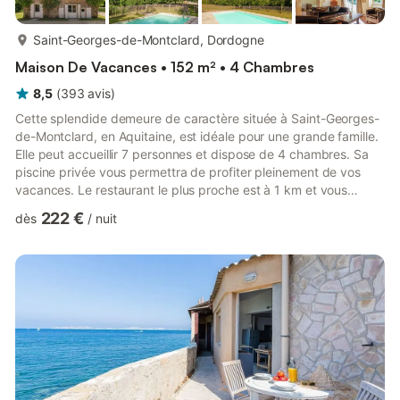
plus...
Saint-Georges-de-Montclard, Dordogne
Maison De Vacances • 152 m² • 4 Chambres
8,5
(
393
avis
)
Cette splendide demeure de caractère située à Saint-Georges-
de-Montclard, en Aquitaine, est idéale pour une grande famille.
Elle peut accueillir 7 personnes et dispose de 4 chambres. Sa
piscine privée vous permettra de profiter pleinement de vos
vacances. Le restaurant le plus proche est à 1 km et vous
permettra de déguster des spécialités locales. En cas de
222 €
dès
/
nuit
manque de produits de première nécessité, les supermarchés
sont à seulement 1 000 m. La demeure se trouve à 20 km de la
rivière, idéale pour une journée au bord du ruisseau. Vous
pourrez faire de l'équitation à moins de 5 km. Le salon e...