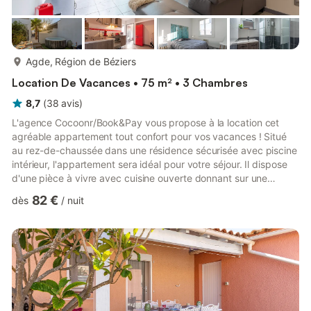
plus...
Agde, Région de Béziers
Location De Vacances • 75 m² • 3 Chambres
8,7
(
38
avis
)
L'agence Cocoonr/Book&Pay vous propose à la location cet
agréable appartement tout confort pour vos vacances ! Situé
au rez-de-chaussée dans une résidence sécurisée avec piscine
intérieur, l'appartement sera idéal pour votre séjour. Il dispose
d'une pièce à vivre avec cuisine ouverte donnant sur une
terrasse aménagée avec jacuzzi ainsi que 3 chambres, 1 salle
82 €
dès
/
nuit
d'eau et WC séparé. La plage est à vos pieds et accessible
depuis la terrasse par un petit chemin privé. Le logement :
D'une surface de 75 m², l'appartement peut accueillir jusqu'à 7
personnes et se compose de la façon suivante : -...