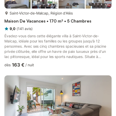
plus...
Saint-Victor-de-Malcap, Région d'Alès
Maison De Vacances • 170 m² • 5 Chambres
9,0
(
141
avis
)
Évadez-vous dans cette élégante villa à Saint-Victor-de-
Malcap, idéale pour les familles ou les groupes jusqu'à 12
personnes. Avec ses cinq chambres spacieuses et sa piscine
privée clôturée, elle offre un havre de paix luxueux près d'un
lac pittoresque, idéal pour les sports nautiques. Située à
seulement 500 mètres des commerces, des restaurants et du
163 €
dès
/
nuit
centre-ville, la villa allie confort et commodité. Le chauffage
électrique assure un séjour agréable toute l'année. La cuisine
ouverte, la terrasse et le jardin invitent à la détente et aux repas
en plein air, tandis qu'un barbecue vous permet...