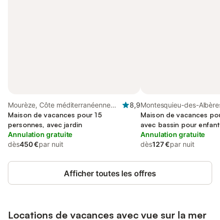
Mourèze, Côte méditerranéenne
8,9
Montesquieu-des-Albère
(France)
Maison de vacances pour 15
de Céret
Maison de vacances pou
personnes, avec jardin
avec bassin pour enfant
Annulation gratuite
Annulation gratuite
dès
450 €
par nuit
dès
127 €
par nuit
Afficher toutes les offres
Locations de vacances avec vue sur la mer