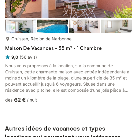
plus...
Gruissan, Région de Narbonne
Maison De Vacances • 35 m² • 1 Chambre
9,0
(
56
avis
)
Nous vous proposons à la location, sur la commune de
Gruissan, cette charmante maison avec entrée indépendante à
moins d’un kilomètre de la plage, d’une superficie de 35 m² et
pouvant accueillir jusqu’à 6 voyageurs. Située dans une
résidence avec piscine, elle est composée d’une jolie pièce à
vivre de 20 m², d'une cuisine équipée, d’une belle chambre,
62 €
dès
/
nuit
d'une salle d'eau (douche) et vous pourrez profiter d’un jardin
d’environ 25 m². Le logement se compose de la manière
suivante : Rez-de-chaussée : - Une pièce de vie de 20 m² avec
TV connectée (possibilité avec vos identifiants de vous
connect...
Autres idées de vacances et types
locations qui pourraient vous intéresser