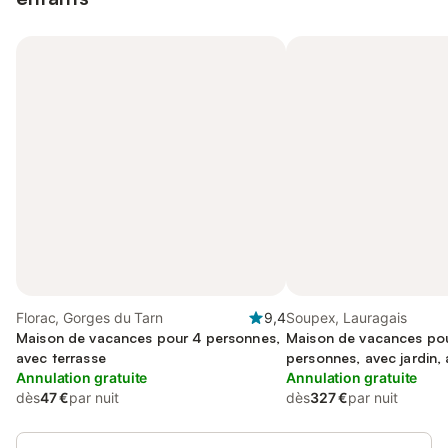
Florac, Gorges du Tarn
9,4
Soupex, Lauragais
Maison de vacances pour 4 personnes,
Maison de vacances po
avec terrasse
personnes, avec jardin,
Annulation gratuite
familles
Annulation gratuite
dès
47 €
par nuit
dès
327 €
par nuit