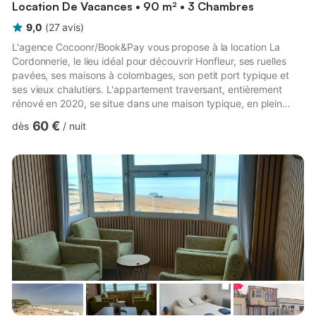
Location De Vacances • 90 m² • 3 Chambres
9,0
(
27
avis
)
L'agence Cocoonr/Book&Pay vous propose à la location La
Cordonnerie, le lieu idéal pour découvrir Honfleur, ses ruelles
pavées, ses maisons à colombages, son petit port typique et
ses vieux chalutiers. L'appartement traversant, entièrement
rénové en 2020, se situe dans une maison typique, en plein
centre de Honfleur. Vous pourrez profiter des commerces et
60 €
dès
/
nuit
activités qu'offre Honfleur, tout en étant à l'abri de
l'effervescence du port. L'appartement aménagé sur 3 niveaux
se compose d'un salon-salle à manger et cuisine équipée, 3
chambres, une salle de douche, un salon de lecture. L'appart...