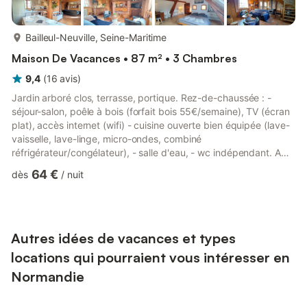
plus...
Bailleul-Neuville, Seine-Maritime
Maison De Vacances • 87 m² • 3 Chambres
9,4
(
16
avis
)
Jardin arboré clos, terrasse, portique. Rez-de-chaussée : -
séjour-salon, poêle à bois (forfait bois 55€/semaine), TV (écran
plat), accès internet (wifi) - cuisine ouverte bien équipée (lave-
vaisselle, lave-linge, micro-ondes, combiné
réfrigérateur/congélateur), - salle d'eau, - wc indépendant. A
l'étage : - 1 chambre (1 lit 2 personnes 160X200) équipée d'un
64 €
dès
/
nuit
bureau, et 1 chambre (1 lit 1 personne et deux lits bébé) en
enfilade, - 1 chambre (3 lits 1 personne) avec accès
indépendant. À noter, ce gîte n'est pas en formule tout compris
: certaines options sont en supplément. Dans une jolie cam...
Autres idées de vacances et types
locations qui pourraient vous intéresser en
Normandie