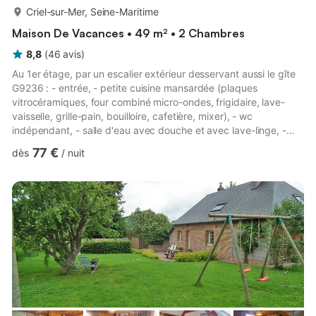
plus...
Criel-sur-Mer, Seine-Maritime
Maison De Vacances • 49 m² • 2 Chambres
8,8
(
46
avis
)
Au 1er étage, par un escalier extérieur desservant aussi le gîte
G9236 : - entrée, - petite cuisine mansardée (plaques
vitrocéramiques, four combiné micro-ondes, frigidaire, lave-
vaisselle, grille-pain, bouilloire, cafetière, mixer), - wc
indépendant, - salle d'eau avec douche et avec lave-linge, -
séjour-salon (avec table pour 6 personnes, fauteuil BZ
77 €
dès
/
nuit
convertible 1 personne, TV chaînes internationales, radio et
prise USB pour apporter vos films, Internet Wifi), - 1 chambre (1
lit 2 personnes 140x190cm) côté plage, - 1 chambre (1 lit
90X190 cm) côté cour calme, Les lits sont équipés de couv...