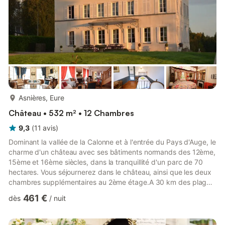
plus...
Asnières, Eure
Château • 532 m² • 12 Chambres
9,3
(
11
avis
)
Dominant la vallée de la Calonne et à l'entrée du Pays d'Auge, le
charme d'un château avec ses bâtiments normands des 12ème,
15ème et 16ème siècles, dans la tranquillité d'un parc de 70
hectares. Vous séjournerez dans le château, ainsi que les deux
chambres supplémentaires au 2ème étage.A 30 km des plages
(Deauville) et 60 km des plages du Débarquement (Caen).
461 €
dès
/
nuit
Cette belle demeure est conseillée à ceux qui aiment le calme
et la vie campagnarde dans une région aux nombreux loisirs :
circuit des Harras, circuit des abbayes, châteaux médiévaux