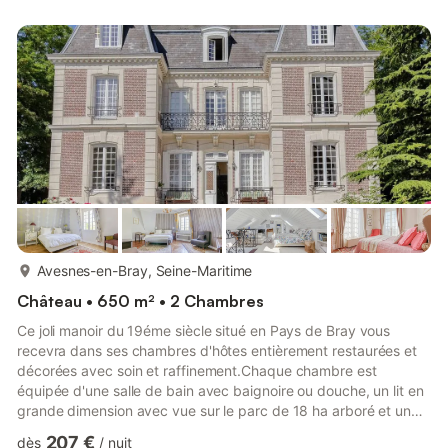
vitrocéramiques, lave-vaisselle, lave-linge/sèche-linge,
réfrigérateur avec freezer, hotte, fer à repasser avec petite
table, aspirateur, batterie de cuisine…- Draps et Linge de
Toilette Fournis- Ac...
plus...
Avesnes-en-Bray, Seine-Maritime
Château • 650 m² • 2 Chambres
Ce joli manoir du 19éme siècle situé en Pays de Bray vous
recevra dans ses chambres d'hôtes entièrement restaurées et
décorées avec soin et raffinement.Chaque chambre est
équipée d'une salle de bain avec baignoire ou douche, un lit en
grande dimension avec vue sur le parc de 18 ha arboré et un
verger de plus de 300 arbres fruitiers. Vous passerez un séjour
207 €
dès
/
nuit