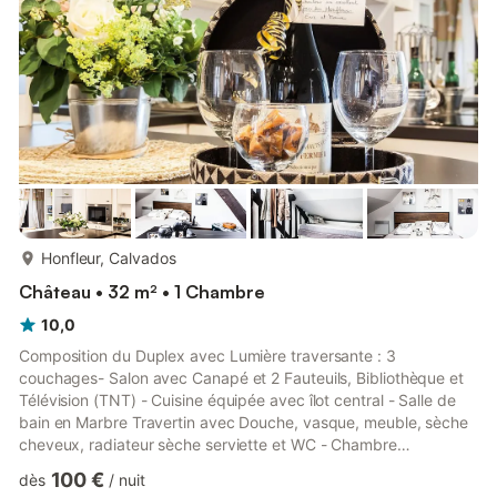
(château Gaillard, Harcourt) et de style renaissanc...
plus...
Honfleur, Calvados
Château • 32 m² • 1 Chambre
10,0
Composition du Duplex avec Lumière traversante : 3
couchages- Salon avec Canapé et 2 Fauteuils, Bibliothèque et
Télévision (TNT) - Cuisine équipée avec îlot central - Salle de
bain en Marbre Travertin avec Douche, vasque, meuble, sèche
cheveux, radiateur sèche serviette et WC - Chambre
Mansardée avec Lit de 140×200 et Lit de 90×190 -
100 €
dès
/
nuit
Équipement : cafetière, bouilloire, grille-pain, four, plaques