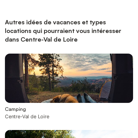
rencontrent le confort moderne …Le Loft vous accueille avec
ses hauts plafonds, son oeil de boeuf offrant une vue
imprenable sur l’esplanade du château, et son ambiance
chaleureuse et...
Autres idées de vacances et types
locations qui pourraient vous intéresser
dans Centre-Val de Loire
Camping
Centre-Val de Loire