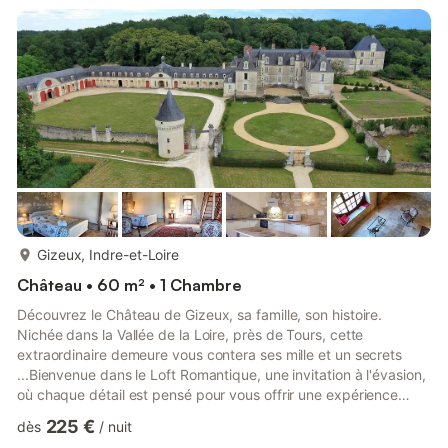
de partager de bons moments
plus...
Gizeux, Indre-et-Loire
Château • 60 m² • 1 Chambre
Découvrez le Château de Gizeux, sa famille, son histoire.
Nichée dans la Vallée de la Loire, près de Tours, cette
extraordinaire demeure vous contera ses mille et un secrets
...Bienvenue dans le Loft Romantique, une invitation à l'évasion,
où chaque détail est pensé pour vous offrir une expérience
inoubliable ! Imaginez-vous entrer dans un espace où le
225 €
dès
/
nuit
raffinement se mêle à l'histoire, où les poutres anciennes