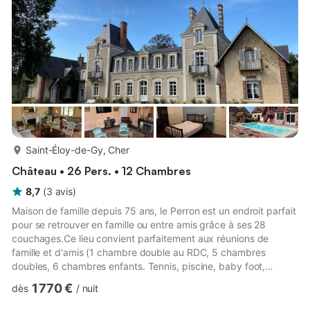
plus...
Saint-Éloy-de-Gy, Cher
Château • 26 Pers. • 12 Chambres
8,7
(
3
avis
)
Maison de famille depuis 75 ans, le Perron est un endroit parfait
pour se retrouver en famille ou entre amis grâce à ses 28
couchages.Ce lieu convient parfaitement aux réunions de
famille et d'amis (1 chambre double au RDC, 5 chambres
doubles, 6 chambres enfants. Tennis, piscine, baby foot,
basket, aire de jeu (trampoline, balançoire, cabane) raviront
1 770 €
dès
/
nuit
petits et grands !Son espace piscine (non chauffée) avec préau
pour déjeuner, barbecue, plancha, transats vous permettront