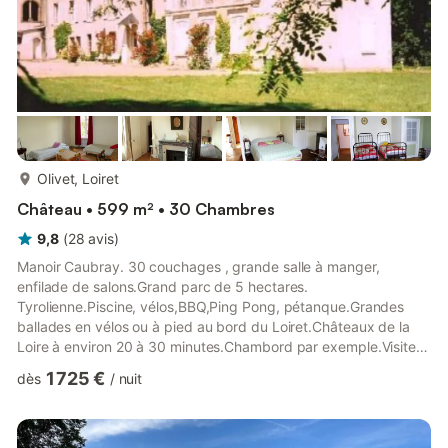
plus...
Olivet, Loiret
Château • 599 m² • 30 Chambres
9,8
(
28
avis
)
Manoir Caubray. 30 couchages , grande salle à manger,
enfilade de salons.Grand parc de 5 hectares.
Tyrolienne.Piscine, vélos,BBQ,Ping Pong, pétanque.Grandes
ballades en vélos ou à pied au bord du Loiret.Châteaux de la
Loire à environ 20 à 30 minutes.Chambord par exemple.Visite
de caves, nombreux crus en vin.Golfs à proximité.
1 725 €
dès
/
nuit