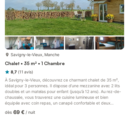
plus...
Savigny-le-Vieux, Manche
Chalet • 35 m² • 1 Chambre
8,7
(
11
avis
)
À Savigny-le-Vieux, découvrez ce charmant chalet de 35 m²,
idéal pour 3 personnes. Il dispose d’une mezzanine avec 2 lits
doubles et un matelas pour enfant (jusqu’à 12 ans). Au rez-de-
chaussée, vous trouverez une cuisine lumineuse et bien
équipée avec coin repas, un canapé confortable et deux
fauteuils. La salle de bain moderne est dotée d’une douche
69 €
dès
/
nuit
bien-être. On accède à la mezzanine par un escalier compact.
Si vous préférez dormir en bas, le canapé-lit du salon est à
votre disposition. Profitez de ce havre de nature entouré de