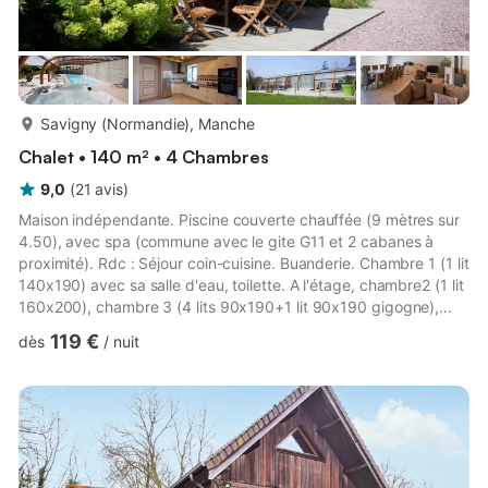
plus...
Savigny (Normandie), Manche
Chalet • 140 m² • 4 Chambres
9,0
(
21
avis
)
Maison indépendante. Piscine couverte chauffée (9 mètres sur
4.50), avec spa (commune avec le gite G11 et 2 cabanes à
proximité). Rdc : Séjour coin-cuisine. Buanderie. Chambre 1 (1 lit
140x190) avec sa salle d'eau, toilette. A l'étage, chambre2 (1 lit
160x200), chambre 3 (4 lits 90x190+1 lit 90x190 gigogne),
chambre 4 (1 lit 160x200). Salle d'eau, toilette. Lit, chaise et
119 €
dès
/
nuit
baignoire bébé. Poêle à bois. TV. Chaîne hi-fi. Lave-linge.
Sèche-linge. Lave-vaisselle. Chauffage électrique compris.
Draps et linge de maison en location. Service ménage en
option. Terrain indépendant non clos. Terrasse....