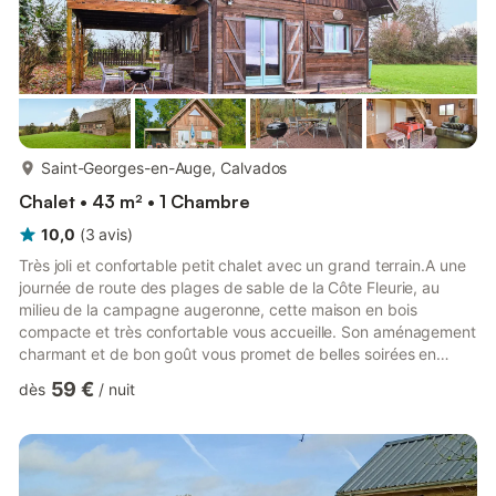
plus...
Saint-Georges-en-Auge, Calvados
Chalet • 43 m² • 1 Chambre
10,0
(
3
avis
)
Très joli et confortable petit chalet avec un grand terrain.A une
journée de route des plages de sable de la Côte Fleurie, au
milieu de la campagne augeronne, cette maison en bois
compacte et très confortable vous accueille. Son aménagement
charmant et de bon goût vous promet de belles soirées en
famille, devant un bon film ou des jeux divertissants. Idéal pour
59 €
dès
/
nuit
les familles qui recherchent le repos et la tranquillité en pleine
nature, au cœur du Pays d'Auge, des pommiers et des haras.
Savourez donc vos repas sur la terrasse et profitez de la vue
sur le paysage.Partez à la découverte des env...