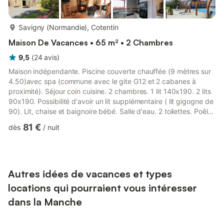
plus...
Savigny (Normandie), Cotentin
Maison De Vacances • 65 m² • 2 Chambres
9,5
(
24
avis
)
Maison indépendante. Piscine couverte chauffée (9 mètres sur
4.50)avec spa (commune avec le gite G12 et 2 cabanes à
proximité). Séjour coin cuisine. 2 chambres. 1 lit 140x190. 2 lits
90x190. Possibilité d'avoir un lit supplémentaire ( lit gigogne de
90). Lit, chaise et baignoire bébé. Salle d'eau. 2 toilettes. Poêle
à bois. TV. Lave-linge. Lave-vaisselle. Chauffage électrique
81 €
dès
/
nuit
compris. Draps et linge de maison en location. Service ménage
en supplément. Terrain indépendant non clos. Terrasse. Salon
de jardin. Barbecue. Balançoire commune. Abri. Parking. Visite
de la ferme laitière et possibil...
Autres idées de vacances et types
locations qui pourraient vous intéresser
dans la Manche