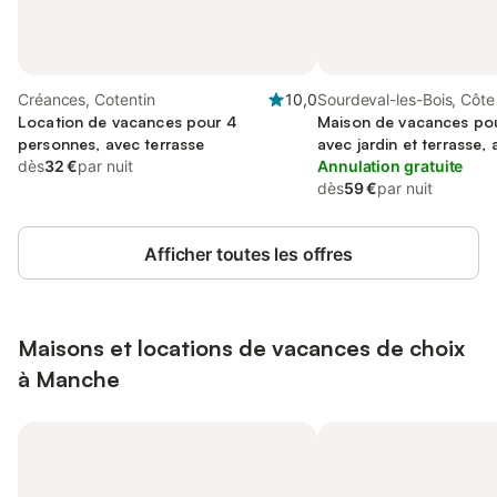
Créances, Cotentin
10,0
Sourdeval-les-Bois, Côte
Location de vacances pour 4
Déroute
Maison de vacances pou
personnes, avec terrasse
avec jardin et terrasse,
dès
32 €
par nuit
acceptés
Annulation gratuite
dès
59 €
par nuit
Afficher toutes les offres
Maisons et locations de vacances de choix
à Manche