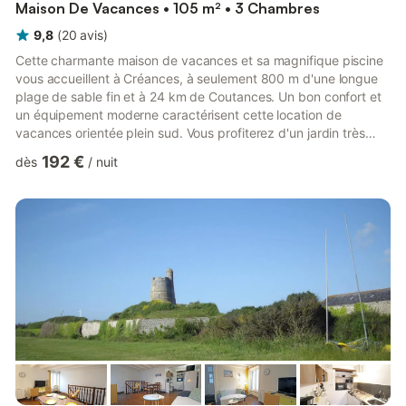
Maison De Vacances • 105 m² • 3 Chambres
9,8
(
20
avis
)
Cette charmante maison de vacances et sa magnifique piscine
vous accueillent à Créances, à seulement 800 m d'une longue
plage de sable fin et à 24 km de Coutances. Un bon confort et
un équipement moderne caractérisent cette location de
vacances orientée plein sud. Vous profiterez d'un jardin très
agréable et d'une terrasse pour de nombreux moments de
192 €
dès
/
nuit
détente en famille. Rafraîchissez-vous de temps en temps dans
la piscine. Grâce à son toit ouvrant, vous pourrez profiter
pleinement de la baignade, même si le temps n'est pas au beau
fixe. Des pièces spacieuses et très agréablement aménagées
c...