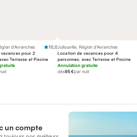
 Région d'Avranches
10,0
Jullouville, Région d'Avranches
 vacances pour 2
Location de vacances pour 4
vec Terrasse et Piscine
personnes, avec Terrasse et Piscine
gratuite
Annulation gratuite
nuit
dès
95 €
par nuit
ec un compte
 toujours nos meilleurs