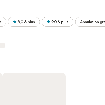
e
8,0
& plus
9,0
& plus
Annulation gra