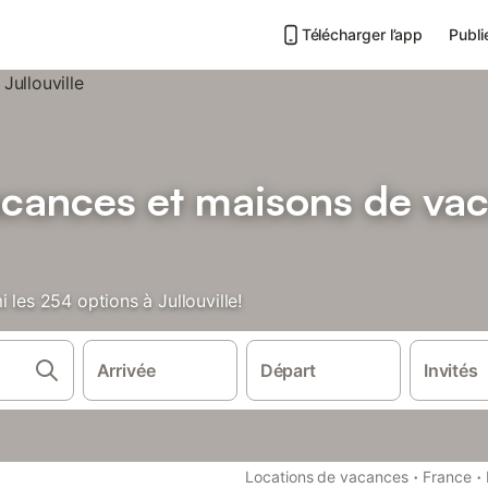
Télécharger l’app
Publi
acances et maisons de va
 les 254 options à Jullouville!
Arrivée
Départ
Invités
·
·
Locations de vacances
France