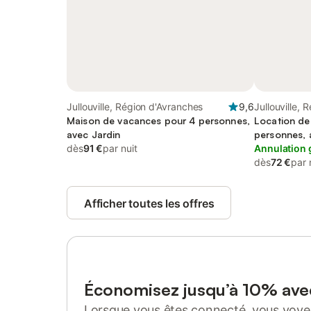
Jullouville, Région d'Avranches
9,6
Jullouville,
Maison de vacances pour 4 personnes,
Location de
avec Jardin
personnes, a
dès
91 €
par nuit
Annulation 
dès
72 €
par 
Afficher toutes les offres
Économisez jusqu’à 10% av
Lorsque vous êtes connecté, vous voyez