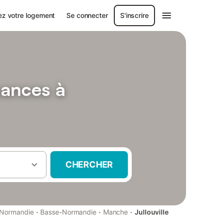
ez votre logement
Se connecter
S'inscrire
cances à
CHERCHER
·
·
·
Normandie
Basse-Normandie
Manche
Jullouville