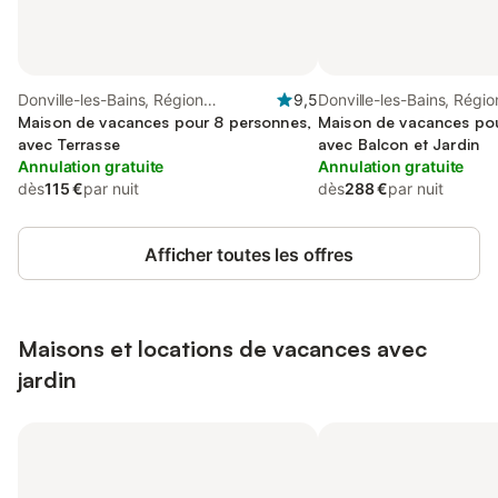
Donville-les-Bains, Région
9,5
Donville-les-Bains, Régio
d'Avranches
Maison de vacances pour 8 personnes,
d'Avranches
Maison de vacances pou
avec Terrasse
avec Balcon et Jardin
Annulation gratuite
Annulation gratuite
dès
115 €
par nuit
dès
288 €
par nuit
Afficher toutes les offres
Maisons et locations de vacances avec
jardin