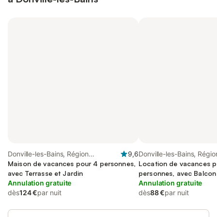
Donville-les-Bains, Région
9,6
Donville-les-Bains, Régio
d'Avranches
Maison de vacances pour 4 personnes,
d'Avranches
Location de vacances p
avec Terrasse et Jardin
personnes, avec Balcon
Annulation gratuite
Annulation gratuite
dès
124 €
par nuit
dès
88 €
par nuit