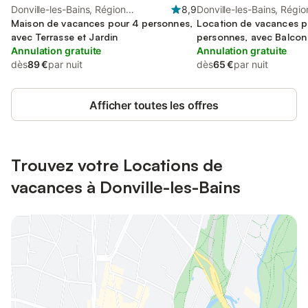
Donville-les-Bains, Région
8,9
Donville-les-Bains, Régio
d'Avranches
Maison de vacances pour 4 personnes,
d'Avranches
Location de vacances p
avec Terrasse et Jardin
personnes, avec Balcon
Annulation gratuite
Annulation gratuite
dès
89 €
par nuit
dès
65 €
par nuit
Afficher toutes les offres
Trouvez votre Locations de
vacances à Donville-les-Bains