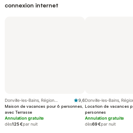
connexion internet
Donville-les-Bains, Région
9,6
Donville-les-Bains, Régio
d'Avranches
Maison de vacances pour 6 personnes,
d'Avranches
Location de vacances p
avec Terrasse
personnes
Annulation gratuite
Annulation gratuite
dès
125 €
par nuit
dès
69 €
par nuit