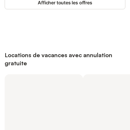
Afficher toutes les offres
Connectez-vous et économisez
Se connecter
jusqu'à 10% sur nos logements.
Locations de vacances avec annulation
gratuite