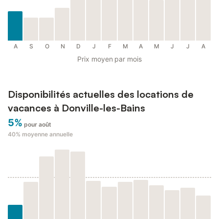
A
S
O
N
D
J
F
M
A
M
J
J
A
Prix moyen par mois
Disponibilités actuelles des locations de
vacances à Donville-les-Bains
5%
pour août
40%
moyenne annuelle