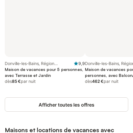
Donville-les-Bains, Région
9,9
Donville-les-Bains, Régio
d'Avranches
Maison de vacances pour 5 personnes,
d'Avranches
Maison de vacances po
avec Terrasse et Jardin
personnes, avec Balcon/
dès
85 €
par nuit
Jardin
dès
462 €
par nuit
Afficher toutes les offres
Maisons et locations de vacances avec