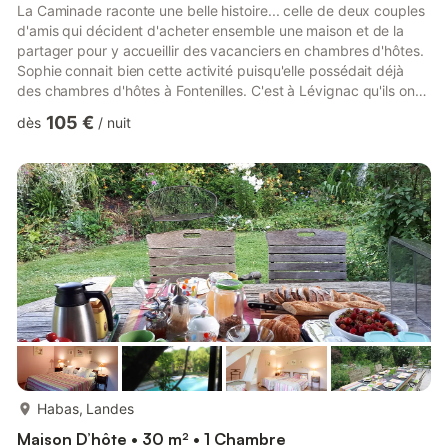
La Caminade raconte une belle histoire... celle de deux couples
d'amis qui décident d'acheter ensemble une maison et de la
partager pour y accueillir des vacanciers en chambres d'hôtes.
Sophie connait bien cette activité puisqu'elle possédait déjà
des chambres d'hôtes à Fontenilles. C'est à Lévignac qu'ils ont
choisi de s'installer, dans une belle maison de briques (ancien
105 €
dès
/
nuit
presbytère) située au cœur du village, à deux pas de la halle,
dans une ruelle calme et paisible. Points d'intérêts touristiques à
proximité : dans le village de Lévignac : commerces,
restaurants, cinéma ; forêt de Boucon...
plus...
Habas, Landes
Maison D’hôte • 30 m² • 1 Chambre