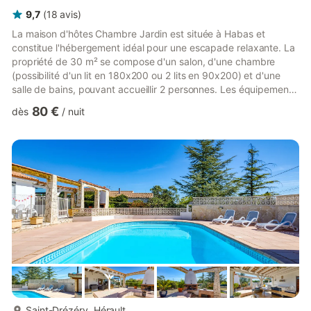
9,7
(
18
avis
)
La maison d'hôtes Chambre Jardin est située à Habas et
constitue l'hébergement idéal pour une escapade relaxante. La
propriété de 30 m² se compose d'un salon, d'une chambre
(possibilité d'un lit en 180x200 ou 2 lits en 90x200) et d'une
salle de bains, pouvant accueillir 2 personnes. Les équipements
supplémentaires comprennent le Wi-Fi avec un espace de
80 €
dès
/
nuit
travail dédié pour le télétravail, la climatisation, ainsi que des
livres et jouets pour enfants. Une table de ping-pong est
également à votre disposition. Un lit bébé est disponible. Cette
propriété dispose d'une cuisine partagée et d'un esp...
plus...
Saint-Drézéry, Hérault