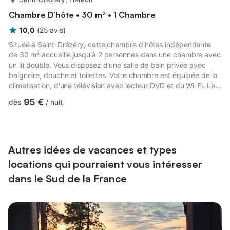
Chambre D’hôte • 30 m² • 1 Chambre
10,0
(
25
avis
)
Située à Saint-Drézéry, cette chambre d'hôtes indépendante
de 30 m² accueille jusqu'à 2 personnes dans une chambre avec
un lit double. Vous disposez d'une salle de bain privée avec
baignoire, douche et toilettes. Votre chambre est équipée de la
climatisation, d'une télévision avec lecteur DVD et du Wi-Fi. Le
petit-déjeuner est inclus pendant votre séjour. Profitez de votre
95 €
dès
/
nuit
piscine extérieure privée et détendez-vous sur la grande
terrasse couverte dotée d'un coin salon et d'une kitchenette
comprenant une plaque de cuisson, un micro-ondes, un
réfrigérateur et une télévision. Un barbecue privé...
Autres idées de vacances et types
locations qui pourraient vous intéresser
dans le Sud de la France