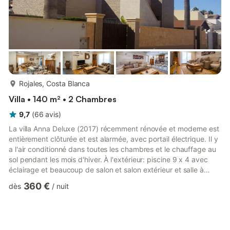
plus...
Rojales, Costa Blanca
Villa • 140 m² • 2 Chambres
9,7
(
66
avis
)
La villa Anna Deluxe (2017) récemment rénovée et moderne est
entièrement clôturée et est alarmée, avec portail électrique. Il y
a l'air conditionné dans toutes les chambres et le chauffage au
sol pendant les mois d'hiver. À l'extérieur: piscine 9 x 4 avec
éclairage et beaucoup de salon et salon extérieur et salle à
manger sous la terrasse couverte. Il y a un barbecue et un
360 €
dès
/
nuit
parking pour une voiture. Le vaste terrain a été planté de
palmiers et de conifères. Buanderie: Il y a une machine à laver.
Nettoyage / Serviettes / Linge: Tous les draps et serviettes sont
fournis, même les serviettes de...