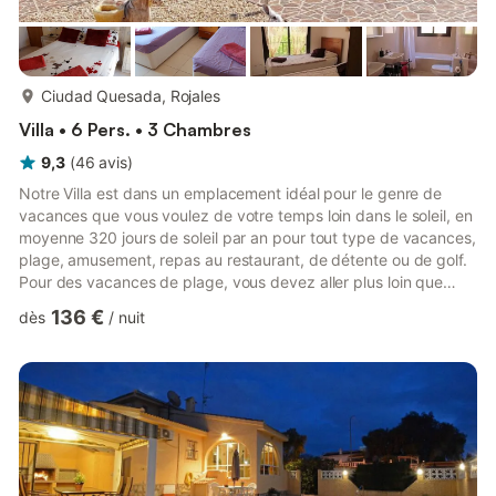
plus...
Ciudad Quesada, Rojales
Villa • 6 Pers. • 3 Chambres
9,3
(
46
avis
)
Notre Villa est dans un emplacement idéal pour le genre de
vacances que vous voulez de votre temps loin dans le soleil, en
moyenne 320 jours de soleil par an pour tout type de vacances,
plage, amusement, repas au restaurant, de détente ou de golf.
Pour des vacances de plage, vous devez aller plus loin que
Guardamar environ 10 minutes en voiture de notre villa, les
136 €
dès
/
nuit
étagères imprenable sur la plage doucement dans la mer et il
ya beaucoup de bars et restaurants balnéaires pour des
rafraîchissements. Amusez-vous à Quesada, il ya un parc
aquatique (ouvert Juin à Septembre) avec toboggans pour to...