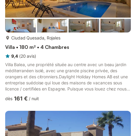
plus...
Ciudad Quesada, Rojales
Villa • 180 m² • 4 Chambres
9,4
(
20
avis
)
Villa Balea, une propriété située au centre avec un beau jardin
méditerranéen isolé, avec une grande piscine privée, des
orangers et des citronniers.Daylight Holiday Homes AB est une
entreprise suédoise qui loue des maisons de vacances sous
licence / certifiées en Espagne. Puisque vous louez chez nous,
vous êtes également protégé par la loi suédoise sur la
161 €
dès
/
nuit
protection des consommateurs - une sécurité accrue!Veuillez
également consulter plus d'informations sur le site Web de la
maison (recherchez :) villabalea ou sur les réseaux sociaux
(recherchez :) villabaleaVilla Balea est un hébergement ...