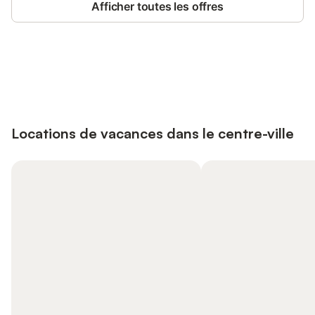
Afficher toutes les offres
Connectez-vous et économisez
Se connecter
jusqu'à 10% sur nos logements.
Locations de vacances dans le centre-ville