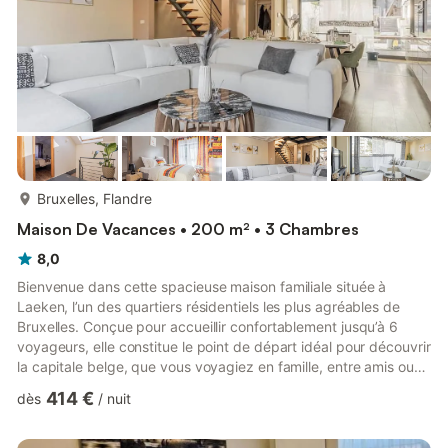
plus...
Bruxelles, Flandre
Maison De Vacances • 200 m² • 3 Chambres
8,0
Bienvenue dans cette spacieuse maison familiale située à
Laeken, l’un des quartiers résidentiels les plus agréables de
Bruxelles. Conçue pour accueillir confortablement jusqu’à 6
voyageurs, elle constitue le point de départ idéal pour découvrir
la capitale belge, que vous voyagiez en famille, entre amis ou
dans le cadre d’un déplacement professionnel.Dès votre
414 €
dès
/
nuit
arrivée, vous apprécierez le confort d’une maison entièrement
privative, avec un garage pouvant accueillir jusqu’à deux
voitures, un avantage particulièrement apprécié à Bruxelles.