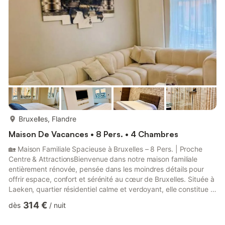
L’entrée autonome grâce à une boîte à clés sécurisée ...
plus...
Bruxelles, Flandre
Maison De Vacances • 8 Pers. • 4 Chambres
🏡 Maison Familiale Spacieuse à Bruxelles – 8 Pers. | Proche
Centre & AttractionsBienvenue dans notre maison familiale
entièrement rénovée, pensée dans les moindres détails pour
offrir espace, confort et sérénité au cœur de Bruxelles. Située à
Laeken, quartier résidentiel calme et verdoyant, elle constitue le
point de départ idéal pour découvrir la capitale belge tout en
314 €
dès
/
nuit
profitant d’un environnement paisible. Parfaite pour familles,
groupes d’amis ou voyageurs d’affaires, la maison accueille