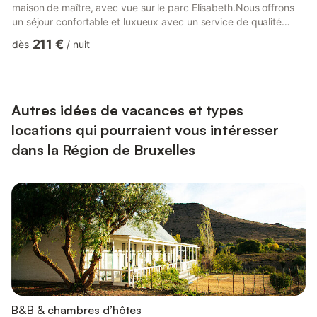
maison de maître, avec vue sur le parc Elisabeth.Nous offrons
un séjour confortable et luxueux avec un service de qualité
comprenant linge de lit, serviettes, ménage, café et thé.Parc
211 €
dès
/
nuit
Brussels Apartment est situé près du centre de Bruxelles. Arrêt
de bus juste en face et seulement une promenade de 3 minutes
de la station de métro qui vous emmène en quelques minutes à
la Communauté Européenne, WTC, Centre de la ville, Brus...
Autres idées de vacances et types
locations qui pourraient vous intéresser
dans la Région de Bruxelles
B&B & chambres d’hôtes