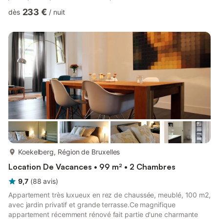
relaxantes. Café et thé fournis. Idéal pour le confort, le calme et
233 €
dès
/
nuit
la beauté de la vie à Ixelles. L'espace C'est la maison où je vis
avec mes enfants adultes. Il s'agit d'un bâtiment de la fin du
XIXe siècle avec plusieurs éléments d'origine tels que des
portes et des poignées de porte toujours ...
plus...
Koekelberg, Région de Bruxelles
Location De Vacances • 99 m² • 2 Chambres
9,7
(
88
avis
)
Appartement très luxueux en rez de chaussée, meublé, 100 m2,
avec jardin privatif et grande terrasse.Ce magnifique
appartement récemment rénové fait partie d'une charmante