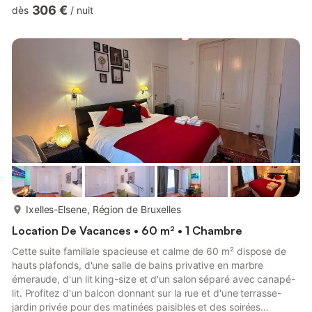
planchers sont en chêne massif. Le premier niveau comprend :
306 €
dès
/
nuit
* Deux chambres avec entrées séparées (une avec un lit
queen-size, une avec deux lits simples et un lit bébé) * Une
salle de bain (douche, baignoire, double vasque) * Un WC
séparé Le deuxième niveau dispose d'un espace ouvert avec :
* Une cui...
plus...
Ixelles-Elsene, Région de Bruxelles
Location De Vacances • 60 m² • 1 Chambre
Cette suite familiale spacieuse et calme de 60 m² dispose de
hauts plafonds, d'une salle de bains privative en marbre
émeraude, d'un lit king-size et d'un salon séparé avec canapé-
lit. Profitez d'un balcon donnant sur la rue et d'une terrasse-
jardin privée pour des matinées paisibles et des soirées