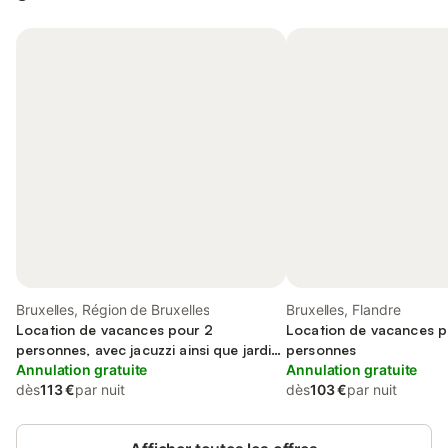
Bruxelles, Région de Bruxelles
Bruxelles, Flandre
Location de vacances pour 2
Location de vacances p
personnes, avec jacuzzi ainsi que jardin
personnes
et piscine
Annulation gratuite
Annulation gratuite
dès
113 €
par nuit
dès
103 €
par nuit