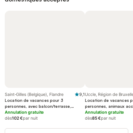
Saint-Gilles (Belgique), Flandre
9,1
Uccle, Région de Bruxell
Location de vacances pour 3
Location de vacances p
personnes, avec balcon/terrasse,
personnes, animaux ac
animaux acceptés
Annulation gratuite
Annulation gratuite
dès
102 €
par nuit
dès
85 €
par nuit