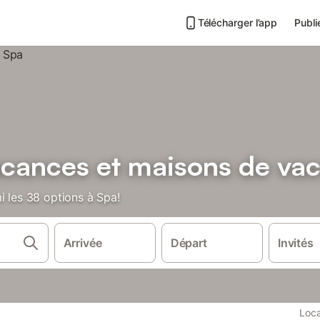
Télécharger l’app
Publi
acances et maisons de va
i les 38 options à Spa!
Arrivée
Départ
Invités
Loca