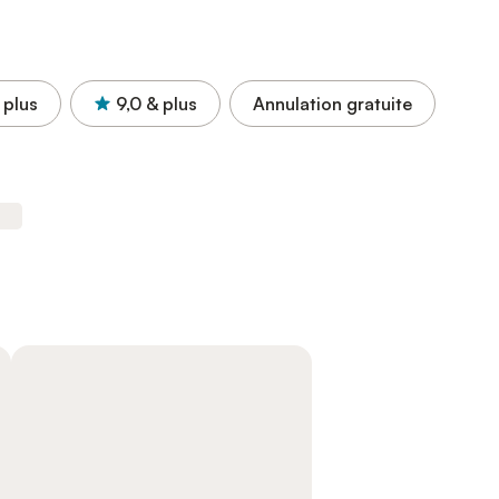
 plus
9,0
& plus
Annulation gratuite