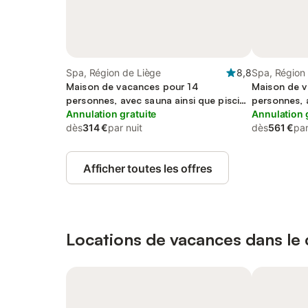
Spa, Région de Liège
8,8
Spa, Région
Maison de vacances pour 14
Maison de 
personnes, avec sauna ainsi que piscine
personnes, 
et terrasse
Annulation gratuite
Annulation 
dès
314 €
par nuit
dès
561 €
par
Afficher toutes les offres
Locations de vacances dans le c