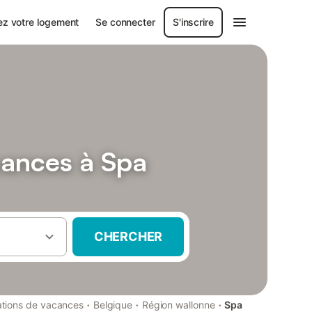
ez votre logement
Se connecter
S'inscrire
cances à Spa
CHERCHER
·
·
·
tions de vacances
Belgique
Région wallonne
Spa