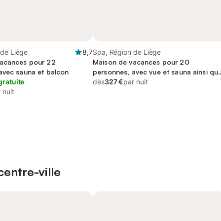
 de Liège
8,7
Spa, Région de Liège
vacances pour 22
Maison de vacances pour 20
avec sauna et balcon
personnes, avec vue et sauna ainsi qu
gratuite
jardin et terrasse
dès
327 €
par nuit
 nuit
entre-ville