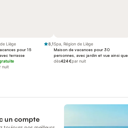
 de Liège
8,1
Spa, Région de Liège
acances pour 15
Maison de vacances pour 30
avec terrasse
personnes, avec jardin et vue ainsi que
gratuite
sauna et terrasse, animaux acceptés
dès
424 €
par nuit
 nuit
ec un compte
 toujours nos meilleurs