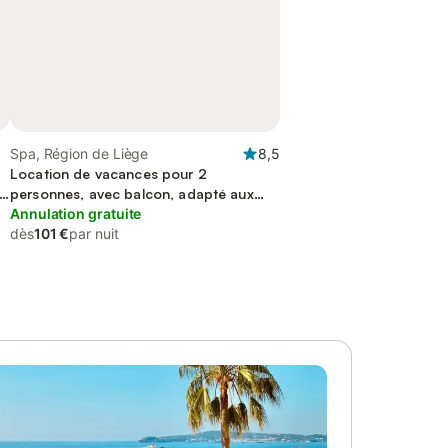
Spa, Région de Liège
8,5
Location de vacances pour 2
personnes, avec balcon, adapté aux
familles
Annulation gratuite
dès
101 €
par nuit