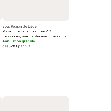
Spa, Région de Liège
Maison de vacances pour 30
e
personnes, avec jardin ainsi que sauna
et balcon
Annulation gratuite
dès
320 €
par nuit