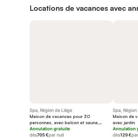
Locations de vacances avec ann
Spa, Région de Liège
Spa, Région
Maison de vacances pour 30
Maison de v
personnes, avec balcon et sauna,
avec jardin
adapté aux familles
Annulation gratuite
Annulation 
dès
705 €
par nuit
dès
129 €
par