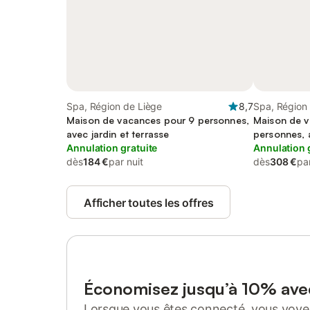
Spa, Région de Liège
8,7
Spa, Région
Maison de vacances pour 9 personnes,
Maison de v
avec jardin et terrasse
personnes, 
Annulation gratuite
Annulation 
dès
184 €
par nuit
dès
308 €
par
Afficher toutes les offres
Économisez jusqu’à 10% av
Lorsque vous êtes connecté, vous voyez