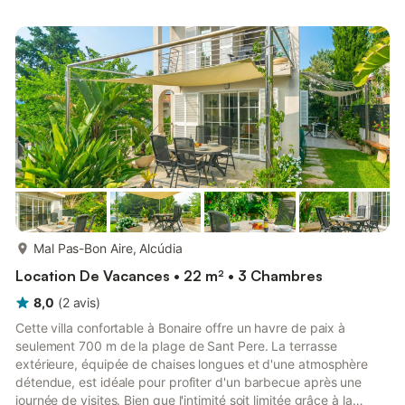
propriété a certainement le facteur WOW et les clients aiment y
revenir encore et encore. Le quartier exclusif de Bonaire est
très paisible, avec une petite marina et q...
plus...
Mal Pas-Bon Aire, Alcúdia
Location De Vacances • 22 m² • 3 Chambres
8,0
(
2
avis
)
Cette villa confortable à Bonaire offre un havre de paix à
seulement 700 m de la plage de Sant Pere. La terrasse
extérieure, équipée de chaises longues et d'une atmosphère
détendue, est idéale pour profiter d'un barbecue après une
journée de visites. Bien que l'intimité soit limitée grâce à la