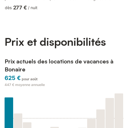
proximité des voisins, le quartier reste calme et reposant. À
277 €
dès
/
nuit
l'intérieur, la maison sur deux niveaux comprend un salon
chaleureux avec télévision, un coin repas et une cuisine au gaz
avec accès direct au jardin. Le rez-de-chaussée comprend
deux chambres, l'une avec des lits jumeaux, l'autre avec un l...
Prix et disponibilités
Prix actuels des locations de vacances à
Bonaire
625 €
pour août
447 €
moyenne annuelle