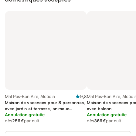
Mal Pas-Bon Aire, Alcúdia
9,8
Mal Pas-Bon Aire, Alcúdi
Maison de vacances pour 8 personnes,
Maison de vacances pou
avec jardin et terrasse, animaux
avec balcon
acceptés
Annulation gratuite
Annulation gratuite
dès
256 €
par nuit
dès
366 €
par nuit