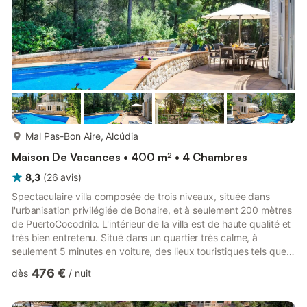
plus...
Mal Pas-Bon Aire, Alcúdia
Maison De Vacances • 400 m² • 4 Chambres
8,3
(
26
avis
)
Spectaculaire villa composée de trois niveaux, située dans
l'urbanisation privilégiée de Bonaire, et à seulement 200 mètres
de PuertoCocodrilo. L'intérieur de la villa est de haute qualité et
très bien entretenu. Situé dans un quartier très calme, à
seulement 5 minutes en voiture, des lieux touristiques tels que
Puerto Alcúdia et Puerto Pollensa. Cala S "Illot, à la Victoria, se
476 €
dès
/
nuit
trouve à seulement 3 minutes. La villa dispose de 4 chambres -
une avec salle de bain en suite, 3 salles de bains - une avec
une baignoire hydro-massage et est entièrement équipée. En