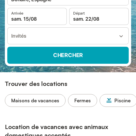
Arrivée
Départ
sam. 15/08
sam. 22/08
Invités
CHERCHER
Trouver des locations
Maisons de vacances
Fermes
Piscine
Location de vacances avec animaux
domestiques acceptés