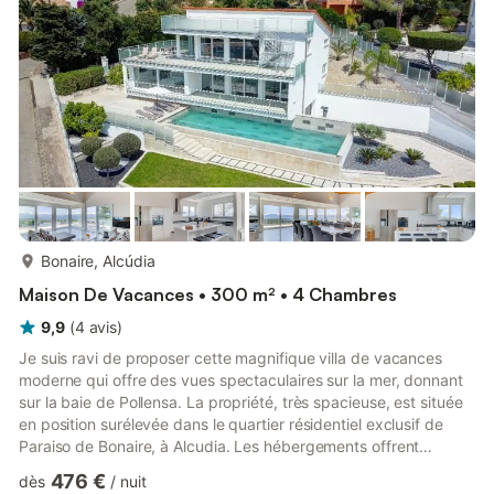
plein air, il y a un jardin et ...
plus...
Bonaire, Alcúdia
Maison De Vacances • 300 m² • 4 Chambres
9,9
(
4
avis
)
Je suis ravi de proposer cette magnifique villa de vacances
moderne qui offre des vues spectaculaires sur la mer, donnant
sur la baie de Pollensa. La propriété, très spacieuse, est située
en position surélevée dans le quartier résidentiel exclusif de
Paraiso de Bonaire, à Alcudia. Les hébergements offrent
d'immenses portes-fenêtres dans toute la maison, permettant
476 €
dès
/
nuit
d'apprécier la vue sur la mer depuis toutes les pièces. Cette