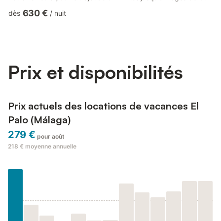
Province de Malaga. Bullez au bord d'une piscine extérieure et
630 €
dès
/
nuit
découvrez un jardin où siroter un cocktail en toute tranquillité
lors d'un séjour exceptionnel auprès de ce chalet de 150 m² qui
vous propose également un porche ou lanai et du mobilier
d'extérieur. De retour à l'intérieur, ...
Prix et disponibilités
Prix actuels des locations de vacances El
Palo (Málaga)
279 €
pour août
218 €
moyenne annuelle