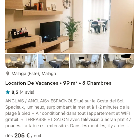
Málaga. Profitez du charme de la ville avec tout le confort de...
plus...
Málaga (Este), Malaga
Location De Vacances • 99 m² • 3 Chambres
8,5
(
4
avis
)
ANGLAIS / ANGLAIS> ESPAGNOLSitué sur la Costa del Sol.
Spacieux, lumineux, surplombant la mer et à 1-2 minutes de la
plage à pied.+ Air conditionné dans tout l'appartement et WIFI
gratuit. + TERRASSE ET SALON avec télévision à écran plat 47
pouces. La table est extensible. Dans les meubles, il y a des
histoires, des livres, des jeux ...+ 4 CHAMBRES avec 2 lits de
205 €
dès
/
nuit
135cms. et 3 lits de 90cms. Literie et oreillers