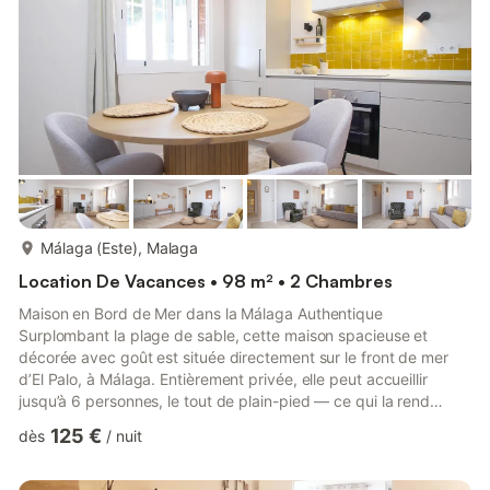
plus...
Málaga (Este), Malaga
Location De Vacances • 98 m² • 2 Chambres
Maison en Bord de Mer dans la Málaga Authentique
Surplombant la plage de sable, cette maison spacieuse et
décorée avec goût est située directement sur le front de mer
d’El Palo, à Málaga. Entièrement privée, elle peut accueillir
jusqu’à 6 personnes, le tout de plain-pied — ce qui la rend
idéale et confortable pour les familles avec enfants, poussettes
125 €
dès
/
nuit
ou équipement de plage. La maison offre un cadre paisible
avec vue sur la promenade et la plage, tout en étant entourée
des meilleurs chiringuitoset restaurants de fruits de mer de