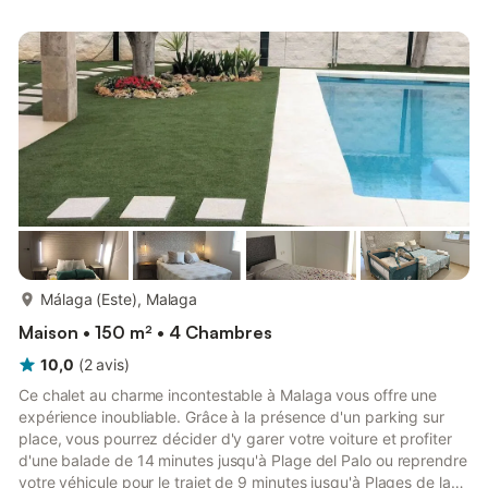
supplémentaires.+ CUISINE avec machine à laver, réfrigérateur,
four, micro-ondes, plaque de cuisson, mixeur, cafetière,
cafetière, bouilloire, grille-pain et ustensiles de cuisine...
plus...
Málaga (Este), Malaga
Maison • 150 m² • 4 Chambres
10,0
(
2
avis
)
Ce chalet au charme incontestable à Malaga vous offre une
expérience inoubliable. Grâce à la présence d'un parking sur
place, vous pourrez décider d'y garer votre voiture et profiter
d'une balade de 14 minutes jusqu'à Plage del Palo ou reprendre
votre véhicule pour le trajet de 9 minutes jusqu'à Plages de la