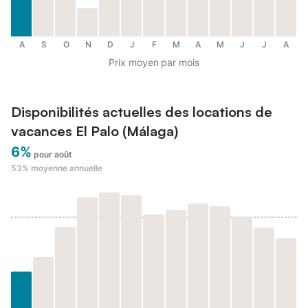
A
S
O
N
D
J
F
M
A
M
J
J
A
Prix moyen par mois
Disponibilités actuelles des locations de
vacances El Palo (Málaga)
6%
pour août
53%
moyenne annuelle