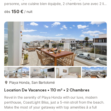
personne, une cuisine bien équipée, 2 chambres (une avec 2 lits
simples) et 2 salles de bains et peut accueillir 5 personnes. Les
150 €
dès
/
nuit
équipements supplémentaires comprennent le Wi-Fi, une
machine à laver, la télévision par satellite, un fer à repasser et
un sèche-cheveux, tandis qu'un lit bébé peut être ajouté sur
demande. L'appartement comprend également une te...
plus...
Playa Honda, San Bartolomé
Location De Vacances • 110 m² • 2 Chambres
Revel in the serenity of Playa Honda with our luxe, modern
penthouse, CoastLight Bliss, just a 5-min stroll from the beach.
Make the most of your getaway with top amenities â a full