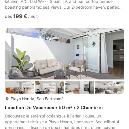
kitchen, A/C, fast Wi-Fi, Smart TV, and our rooftop terrace
boasting panoramic sea views. Our 2-bedroom haven, perfect
for couples and remote workers, is centrally located with
199 €
dès
/
nuit
restaurants, cafÃ©s & shopping within easy reach. Managed by
Bayside Rentals. Be rest assured of easy and secure access to
your modern penthouse with our smart lock system, allowing for
hassle-free self-check-in at your convenience....
plus...
Playa Honda, San Bartolomé
Location De Vacances • 60 m² • 2 Chambres
Découvrez la sérénité océanique à Ferlen House, un
appartement de luxe à Playa Honda, Lanzarote. Accueillant 4
personnes, il dispose de deux chambres chic, d'une cuisine