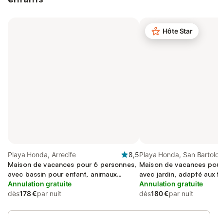
Hôte Star
Playa Honda, Arrecife
8,5
Playa Honda, San Barto
Maison de vacances pour 6 personnes,
Maison de vacances pou
avec bassin pour enfant, animaux
avec jardin, adapté aux 
acceptés
Annulation gratuite
Annulation gratuite
dès
178 €
par nuit
dès
180 €
par nuit