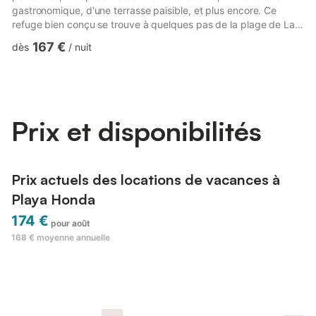
gastronomique, d'une terrasse paisible, et plus encore. Ce
refuge bien conçu se trouve à quelques pas de la plage de La
Concha et du centre commercial Deiland. Savourez la cuisine
167 €
dès
/
nuit
locale des restaurants à proximité, ou plongez dans les
festivités culturelles espagnoles. Parfait pour les familles ou les
couples recherchant une escapade élégante en bord de mer.
Géré par Bayside Rentals. À l'arrivée, les clients ont un accès
c...
Prix et disponibilités
Prix actuels des locations de vacances à
Playa Honda
174 €
pour août
168 €
moyenne annuelle