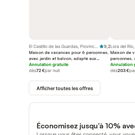
El Castillo de las Guardas, Province
9,2
Lora del Río,
de Séville
Maison de vacances pour 6 personnes,
Maison de v
avec jardin et balcon, adapté aux
personnes, a
familles
Annulation gratuite
adapté aux f
Annulation 
dès
72 €
par nuit
dès
203 €
par
Afficher toutes les offres
Économisez jusqu’à 10% av
Lorsque vous êtes connecté, vous voyez