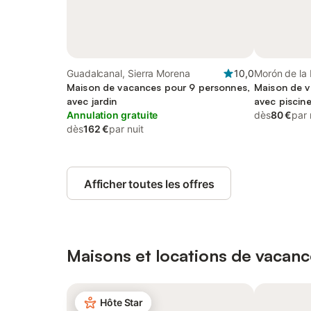
Guadalcanal, Sierra Morena
10,0
Morón de la 
Maison de vacances pour 9 personnes,
Séville
Maison de v
avec jardin
avec piscin
Annulation gratuite
dès
80 €
par 
dès
162 €
par nuit
Afficher toutes les offres
Maisons et locations de vacanc
Hôte Star