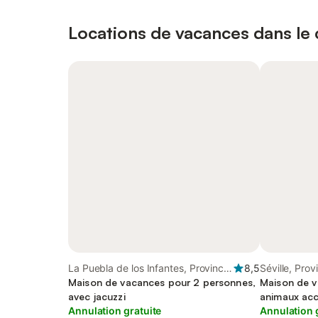
Locations de vacances dans le c
La Puebla de los Infantes, Province
8,5
Séville, Prov
de Séville
Maison de vacances pour 2 personnes,
Maison de v
avec jacuzzi
animaux ac
Annulation gratuite
Annulation 