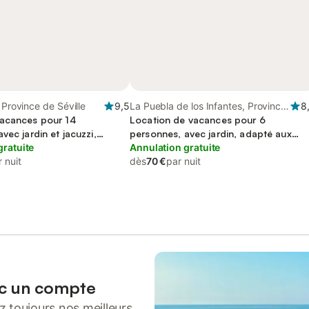
 Province de Séville
9,5
La Puebla de los Infantes, Province
8
acances pour 14
de Séville
Location de vacances pour 6
vec jardin et jacuzzi,
personnes, avec jardin, adapté aux
amilles
gratuite
familles
Annulation gratuite
 nuit
dès
70 €
par nuit
ec un compte
 toujours nos meilleurs