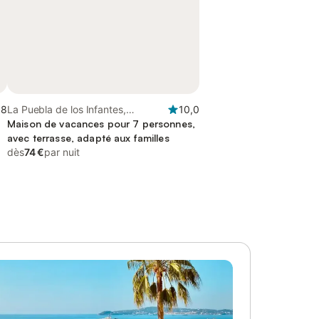
,8
La Puebla de los Infantes,
10,0
Province de Séville
Maison de vacances pour 7 personnes,
avec terrasse, adapté aux familles
dès
74 €
par nuit