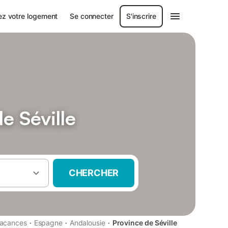
ez votre logement
Se connecter
S'inscrire
e Séville
CHERCHER
·
·
·
vacances
Espagne
Andalousie
Province de Séville