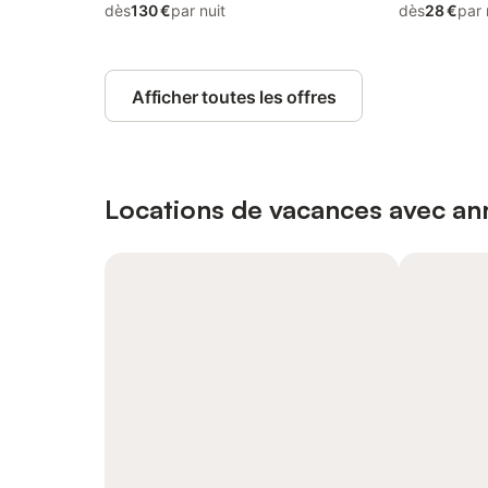
dès
130 €
par nuit
dès
28 €
par 
Afficher toutes les offres
Locations de vacances avec ann