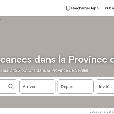
Télécharger l’app
Publi
cances dans la Province d
i les 2 425 options dans la Province de Séville!
Arrivée
Départ
Invités
Locations de 