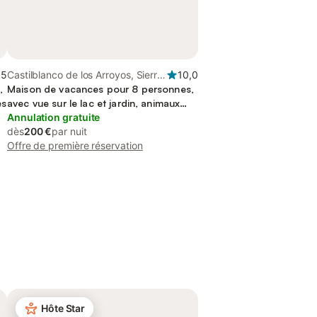
,5
Castilblanco de los Arroyos, Sierra
10,0
,
Morena
Maison de vacances pour 8 personnes,
és
avec vue sur le lac et jardin, animaux
acceptés
Annulation gratuite
dès
200 €
par nuit
Offre de première réservation
Hôte Star