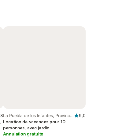
,8
La Puebla de los Infantes, Province
9,0
,
de Séville
Location de vacances pour 10
personnes, avec jardin
Annulation gratuite