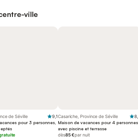
entre-ville
ince de Séville
9,1
Casariche, Province de Séville
8
acances pour 3 personnes,
Maison de vacances pour 4 personnes
ceptés
avec piscine et terrasse
gratuite
dès
85 €
par nuit