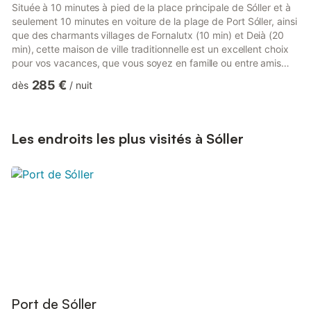
Située à 10 minutes à pied de la place principale de Sóller et à
seulement 10 minutes en voiture de la plage de Port Sóller, ainsi
que des charmants villages de Fornalutx (10 min) et Deià (20
min), cette maison de ville traditionnelle est un excellent choix
pour vos vacances, que vous soyez en famille ou entre amis
amateurs de randonnée ou de vélo. Entièrement climatisée et
285 €
dès
/
nuit
élégamment rénovée tout en conservant son caractère
d’origine, la maison dispose d’une superbe terrasse sur le toit
avec vue imprenable sur les montagnes de la Tramuntana,
classées à l’UNESCO. La salle à manger et la cui...
Les endroits les plus visités à Sóller
Port de Sóller