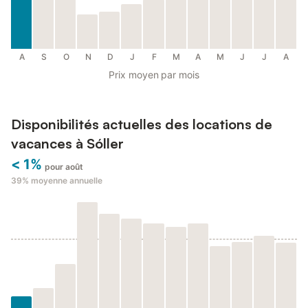
A
S
O
N
D
J
F
M
A
M
J
J
A
Prix moyen par mois
Disponibilités actuelles des locations de
vacances à Sóller
< 1%
pour août
39%
moyenne annuelle