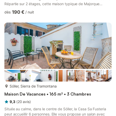
Répartie sur 2 étages, cette maison typique de Majorque
comprend un salon, 3 chambres, une salle de bain et une
190 €
dès
/
nuit
cuisine bien équipée, pouvant accueillir jusqu'à 5 personnes. La
maison climatisée dispose également du Wi-Fi, de la télévision
par satellite, d’un lecteur DVD et d’une place de parking. Dans
le jardin méditerranéen avec piscine, barbecu...
plus...
Sóller, Sierra de Tramontana
Maison De Vacances • 165 m² • 3 Chambres
9,3
(
20
avis
)
Située au calme, dans le centre de Sóller, la Casa Sa Fusteria
peut accueillir 6 personnes. Elle vous propose un salon avec