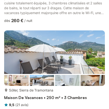
cuisine totalement équipée, 3 chambres climatisées et 2 salles
de bains, le tout réparti sur 3 étages. Cette maison de
vacances typiquement majorquine offre en outre le Wi-Fi, une
chaise haute (sur demande) et un lit pour bébé. Le joli balcon
260 €
dès
/
nuit
vous permet de profiter du soleil pendant la journée et du
barbecue le soir. Les supermarchés, commerces, cafés et
restaurants se trouvent juste au coin de la rue, tandis que la
plage la plus proche est à 15 minutes en voiture. Un...
plus...
Sóller, Sierra de Tramontana
Maison De Vacances • 250 m² • 3 Chambres
9,5
(
21
avis
)