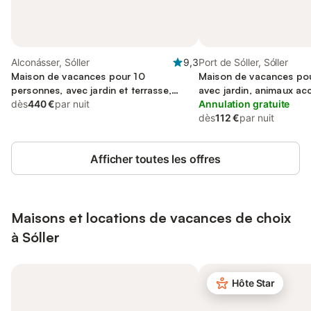
Alconásser, Sóller
9,3
Port de Sóller, Sóller
Maison de vacances pour 10
Maison de vacances pou
personnes, avec jardin et terrasse,
avec jardin, animaux ac
animaux acceptés
dès
440 €
par nuit
Annulation gratuite
dès
112 €
par nuit
Afficher toutes les offres
Maisons et locations de vacances de choix
à Sóller
Hôte Star