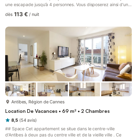
une escapade jusqu’à 4 personnes. Vous disposerez ainsi d'une
belle pièce de vie lumineuse avec un coin salon et un espace
113 €
dès
/
nuit
repas, une cuisine entièrement équipée, une chambre, une salle
d'eau, deux balcons aménagés pour profiter d'un bon repas au
soleil ainsi qu'une piscine et de terrains de tennis partagés.
Parking privé. Lit bébé. Linge de lit et serviette ...
plus...
Antibes, Région de Cannes
Location De Vacances • 69 m² • 2 Chambres
8,5
(
54
avis
)
## Space Cet appartement se situe dans le centre-ville
d'Antibes à deux pas du centre ville et de la vieille ville . Ce