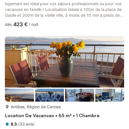
logement est idéal pour vos séjours professionnels ou pour vos
vacances en famille ! Localisation idéale à 100m de la place de
Gaulle et 300m de la vieille ville, à moins de 10 min à pieds de la
plage de la Gravette. Ce logement se compose: - Cuisine
423 €
dès
/
nuit
ouverte toute équipée donnant sur le séjour avec coin repas,
canapé convertible, table basse. Le tout donnant sur un belle
terrasse permettant de déjeuner à 6 personnes. - Le coin salle
d'eau avec un wc indépendant et une sall...
plus...
Antibes, Région de Cannes
Location De Vacances • 65 m² • 1 Chambre
8,5
(
33
avis
)