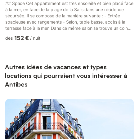
## Space Cet appartement est très ensoleillé et bien placé face
à la mer, en face de la plage de la Salis dans une résidence
sécurisée. Il se compose de la manière suivante : - Entrée
spacieuse avec rangements - Salon, table basse, accès à la
terrasse face à la mer. Dans ce même salon se trouve un coin
salle à manger avec une table pour 6 personnes qui peut être
152 €
dès
/
nuit
utilisé comme un espace de travail lors de vos déplacements
professionnels. - Le salon possède également un espace nuit
avec un lit escamotable (140x200 cm) pour 2 personnes. - Des
toilettes indépendantes sont accessibles depuis l'e...
Autres idées de vacances et types
locations qui pourraient vous intéresser à
Antibes