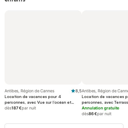
Antibes, Région de Cannes
8,5
Antibes, Région de Cann
Location de vacances pour 4
Location de vacances p
personnes, avec Vue sur l’océan et
personnes, avec Terrass
Terrasse
dès
187 €
par nuit
Annulation gratuite
dès
86 €
par nuit