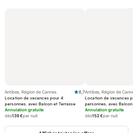
Antibes, Région de Cannes
8,7
Antibes, Région de Cann
Location de vacances pour 4
Location de vacances p
personnes, avec Balcon et Terrasse
personnes, avec Balcon 
Annulation gratuite
Terrasse et Piscine
Annulation gratuite
dès
139 €
par nuit
dès
152 €
par nuit