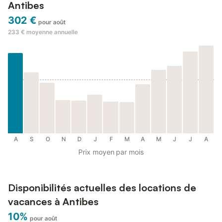
Antibes
302 €
pour août
233 €
moyenne annuelle
A
S
O
N
D
J
F
M
A
M
J
J
A
Prix moyen par mois
Disponibilités actuelles des locations de
vacances à Antibes
10%
pour août