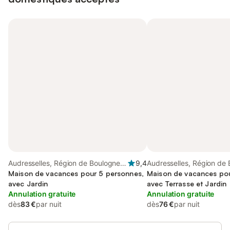
Audresselles, Région de Boulogne-
9,4
Audresselles, Région de
sur-Mer
Maison de vacances pour 5 personnes,
sur-Mer
Maison de vacances pou
avec Jardin
avec Terrasse et Jardin
Annulation gratuite
Annulation gratuite
dès
83 €
par nuit
dès
76 €
par nuit