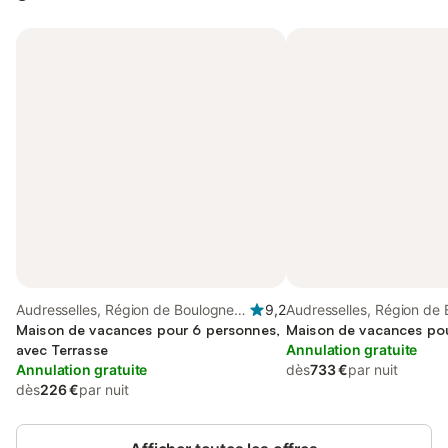
Audresselles, Région de Boulogne-
9,2
Audresselles, Région de
sur-Mer
Maison de vacances pour 6 personnes,
sur-Mer
Maison de vacances po
avec Terrasse
Annulation gratuite
Annulation gratuite
dès
733 €
par nuit
dès
226 €
par nuit