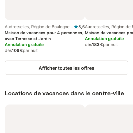
Audresselles, Région de Boulogne-
8,6
Audresselles, Région de
sur-Mer
Maison de vacances pour 4 personnes,
sur-Mer
Maison de vacances po
avec Terrasse et Jardin
Annulation gratuite
Annulation gratuite
dès
183 €
par nuit
dès
106 €
par nuit
Afficher toutes les offres
Locations de vacances dans le centre-ville