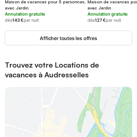
sur-Mer
Maison de vacances pour 5 personnes,
sur-Mer
Maison de vacances pou
avec Jardin
avec Jardin
Annulation gratuite
Annulation gratuite
dès
143 €
par nuit
dès
127 €
par nuit
Afficher toutes les offres
Trouvez votre Locations de
vacances à Audresselles