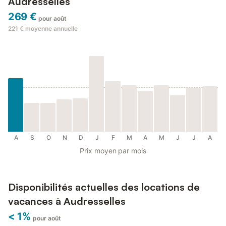
Audresselles
269 €
pour août
221 €
moyenne annuelle
A
S
O
N
D
J
F
M
A
M
J
J
A
Prix moyen par mois
Disponibilités actuelles des locations de
vacances à Audresselles
< 1%
pour août