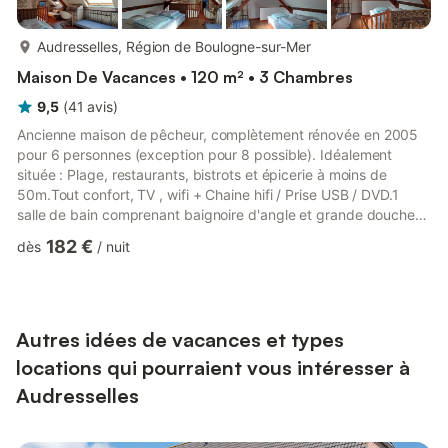
plus...
Audresselles, Région de Boulogne-sur-Mer
Maison De Vacances • 120 m² • 3 Chambres
9,5
(
41
avis
)
Ancienne maison de pêcheur, complètement rénovée en 2005
pour 6 personnes (exception pour 8 possible). Idéalement
située : Plage, restaurants, bistrots et épicerie à moins de
50m.Tout confort, TV , wifi + Chaine hifi / Prise USB / DVD.1
salle de bain comprenant baignoire d'angle et grande douche
,Cuisine fonctionnelle de 10m2 entièrement équipée avec lave
182 €
dès
/
nuit
vaisselles, four, micro-onde et plaques à induction,Grand
séjour/salle à manger traversant de 43 m2 avec baie vitrée de
4m donnant sur une grande terrasse et un jardin de 250m2.2
chambres à l'étage (2 lits de 2 personnes).Grande mezzanine ...
Autres idées de vacances et types
locations qui pourraient vous intéresser à
Audresselles