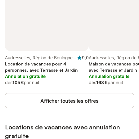
Audresselles, Région de Boulogne-
9,0
Audresselles, Région de
sur-Mer
Location de vacances pour 4
sur-Mer
Maison de vacances pou
personnes, avec Terrasse et Jardin
avec Terrasse et Jardin
Annulation gratuite
Annulation gratuite
dès
105 €
par nuit
dès
168 €
par nuit
Afficher toutes les offres
Locations de vacances avec annulation
gratuite