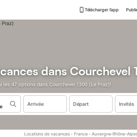
Télécharger l’app
Publi
acances dans Courchevel 1
i les 47 options dans Courchevel 1300 (Le Praz)!
Arrivée
Départ
Invités
·
·
Locations de vacances
France
Auvergne-Rhône-Alpe