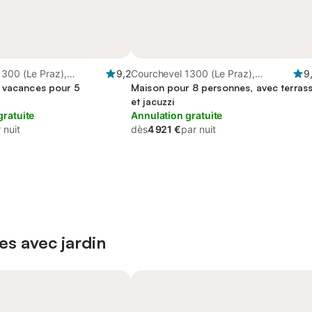
1300 (Le Praz),
9,2
Courchevel 1300 (Le Praz),
9
 vacances pour 5
Courchevel
Maison pour 8 personnes, avec terras
et jacuzzi
gratuite
Annulation gratuite
 nuit
dès
4 921 €
par nuit
es avec jardin