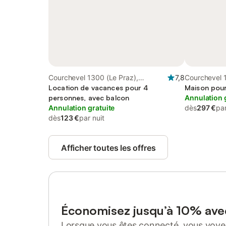
Courchevel 1300 (Le Praz),
7,8
Courchevel 
Courchevel
Location de vacances pour 4
Maison pour
personnes, avec balcon
Annulation 
Annulation gratuite
dès
297 €
par
dès
123 €
par nuit
Afficher toutes les offres
Économisez jusqu’à 10% av
Lorsque vous êtes connecté, vous voyez