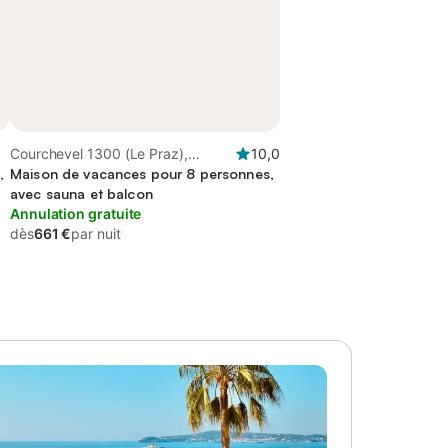
Courchevel 1300 (Le Praz),
10,0
,
Courchevel
Maison de vacances pour 8 personnes,
avec sauna et balcon
Annulation gratuite
dès
661 €
par nuit