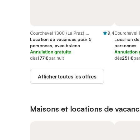
Courchevel 1300 (Le Praz),
9,4
Courchevel 
Courchevel
Location de vacances pour 5
Courchevel
Location de
personnes, avec balcon
personnes
Annulation gratuite
Annulation 
dès
177 €
par nuit
dès
251 €
par
Afficher toutes les offres
Maisons et locations de vacanc