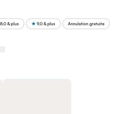
8,0
& plus
9,0
& plus
Annulation gratuite