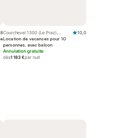
,8
Courchevel 1300 (Le Praz),
10,0
se
Courchevel
Location de vacances pour 10
personnes, avec balcon
Annulation gratuite
dès
1 183 €
par nuit