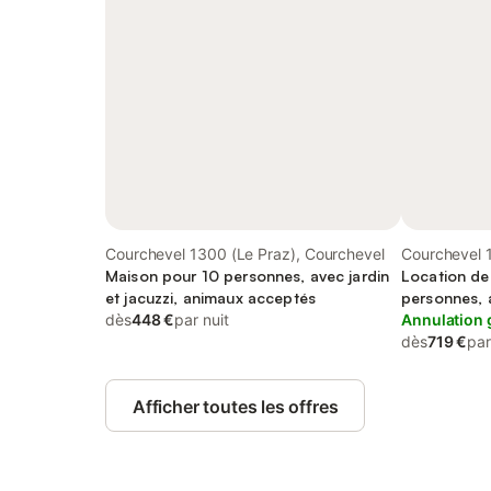
Courchevel 1300 (Le Praz), Courchevel
Courchevel 
Maison pour 10 personnes, avec jardin
Courchevel
Location de
et jacuzzi, animaux acceptés
personnes, 
dès
448 €
par nuit
Annulation 
dès
719 €
par
Afficher toutes les offres