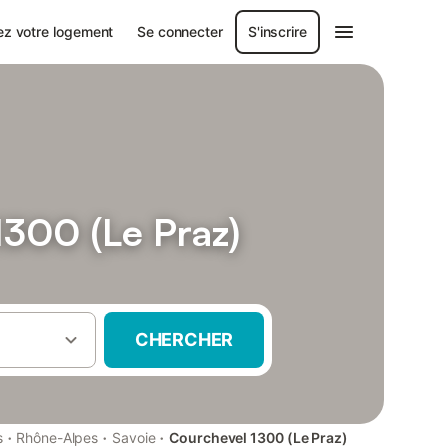
ez votre logement
Se connecter
S'inscrire
300 (Le Praz)
CHERCHER
·
·
·
s
Rhône-Alpes
Savoie
Courchevel 1300 (Le Praz)