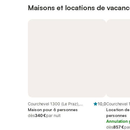
Maisons et locations de vacanc
Courchevel 1300 (Le Praz),
10,0
Courchevel 
Courchevel
Maison pour 6 personnes
Courchevel
Location de
dès
340 €
par nuit
personnes
Annulation 
dès
857 €
par