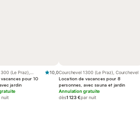
1300 (Le Praz),
10,0
Courchevel 1300 (Le Praz), Courchevel
 vacances pour 10
Location de vacances pour 8
avec jardin
personnes, avec sauna et jardin
gratuite
Annulation gratuite
 nuit
dès
1 123 €
par nuit