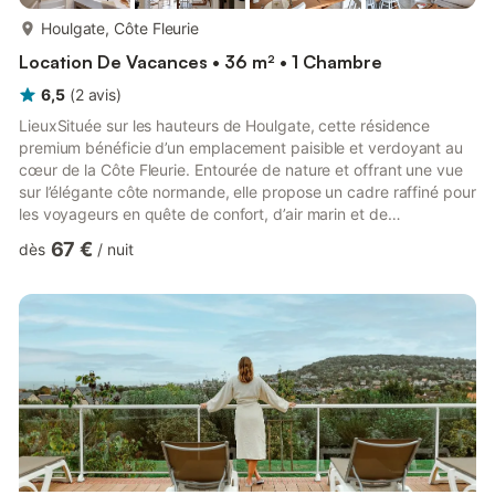
plus...
Houlgate, Côte Fleurie
Location De Vacances • 36 m² • 1 Chambre
6,5
(
2
avis
)
LieuxSituée sur les hauteurs de Houlgate, cette résidence
premium bénéficie d’un emplacement paisible et verdoyant au
cœur de la Côte Fleurie. Entourée de nature et offrant une vue
sur l’élégante côte normande, elle propose un cadre raffiné pour
les voyageurs en quête de confort, d’air marin et de
détente.Pensée comme un véritable refuge bien-être, la
67 €
dès
/
nuit
résidence dispose de l’Algotherm Spa, un espace entièrement
dédié au repos et à la relaxation. Les visiteurs peuvent profiter
de soins, se détendre dans l’espace bien-être et accéder au
hammam ainsi qu’au sauna inclus. Les soins spa sont dispo...