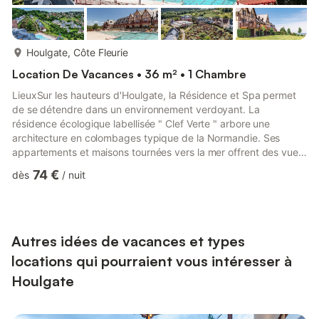
plus...
Houlgate, Côte Fleurie
Location De Vacances • 36 m² • 1 Chambre
LieuxSur les hauteurs d'Houlgate, la Résidence et Spa permet
de se détendre dans un environnement verdoyant. La
résidence écologique labellisée " Clef Verte " arbore une
architecture en colombages typique de la Normandie. Ses
appartements et maisons tournées vers la mer offrent des vues
splendides sur la côte. La résidence dispose d'une piscine
74 €
dès
/
nuit
extérieure chauffée avec solarium de mai à septembre et d'un
bassin intérieur chauffé et d'un espace bien-être avec sauna,
hammam, douche sensorielle et mur de sel. Une aire de jeux et
un espace enfants permettront aux parents de partager des
instant...
Autres idées de vacances et types
locations qui pourraient vous intéresser à
Houlgate