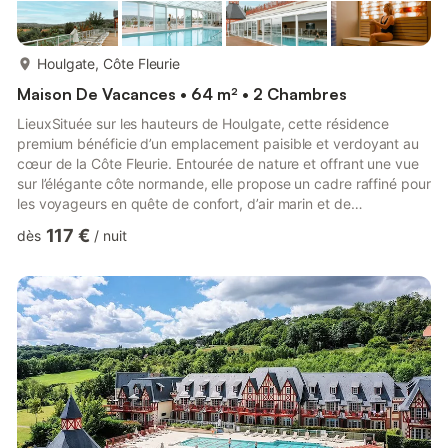
plus...
Houlgate, Côte Fleurie
Maison De Vacances • 64 m² • 2 Chambres
LieuxSituée sur les hauteurs de Houlgate, cette résidence
premium bénéficie d’un emplacement paisible et verdoyant au
cœur de la Côte Fleurie. Entourée de nature et offrant une vue
sur l’élégante côte normande, elle propose un cadre raffiné pour
les voyageurs en quête de confort, d’air marin et de
détente.Pensée comme un véritable refuge bien-être, la
117 €
dès
/
nuit
résidence dispose de l’Algotherm Spa, un espace entièrement
dédié au repos et à la relaxation. Les visiteurs peuvent profiter
de soins, se détendre dans l’espace bien-être et accéder au
hammam ainsi qu’au sauna inclus. Les soins spa sont dispo...