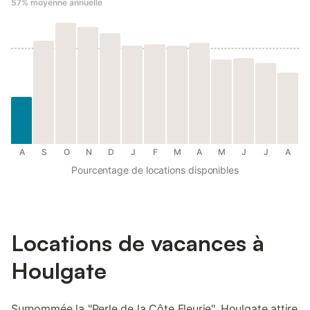
57%
moyenne annuelle
A
S
O
N
D
J
F
M
A
M
J
J
A
Pourcentage de locations disponibles
Locations de vacances à
Houlgate
Surnommée la "Perle de la Côte Fleurie", Houlgate attire