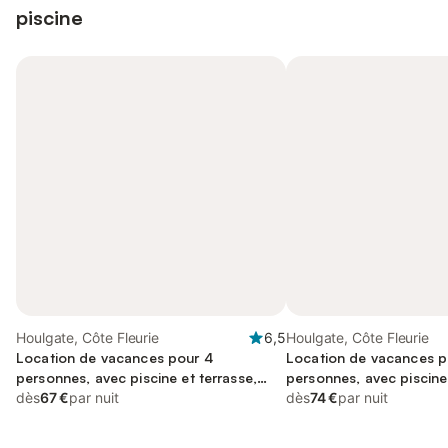
piscine
Houlgate, Côte Fleurie
6,5
Houlgate, Côte Fleurie
Location de vacances pour 4
Location de vacances p
personnes, avec piscine et terrasse,
personnes, avec piscine
adapté aux familles
dès
67 €
par nuit
terrasse et sauna, adapt
dès
74 €
par nuit