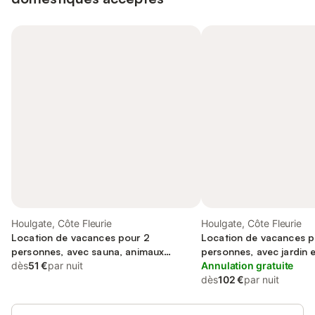
Houlgate, Côte Fleurie
Houlgate, Côte Fleurie
Location de vacances pour 2
Location de vacances p
personnes, avec sauna, animaux
personnes, avec jardin e
acceptés
dès
51 €
par nuit
animaux acceptés
Annulation gratuite
dès
102 €
par nuit