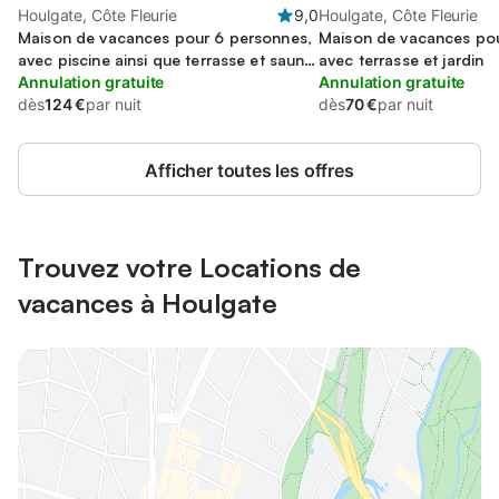
Houlgate, Côte Fleurie
9,0
Houlgate, Côte Fleurie
Maison de vacances pour 6 personnes,
Maison de vacances pou
avec piscine ainsi que terrasse et sauna,
avec terrasse et jardin
animaux acceptés
Annulation gratuite
Annulation gratuite
dès
124 €
par nuit
dès
70 €
par nuit
Afficher toutes les offres
Trouvez votre Locations de
vacances à Houlgate