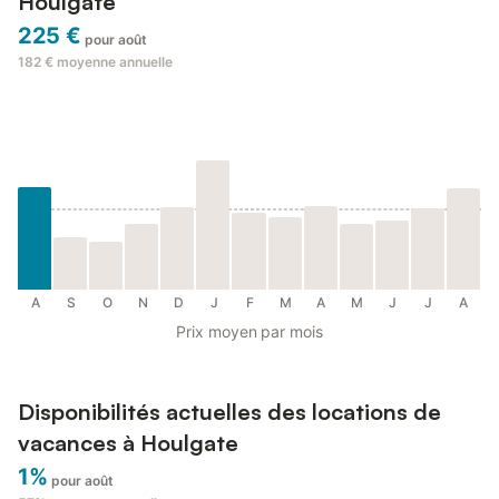
Houlgate
225 €
pour août
182 €
moyenne annuelle
A
S
O
N
D
J
F
M
A
M
J
J
A
Prix moyen par mois
Disponibilités actuelles des locations de
vacances à Houlgate
1%
pour août