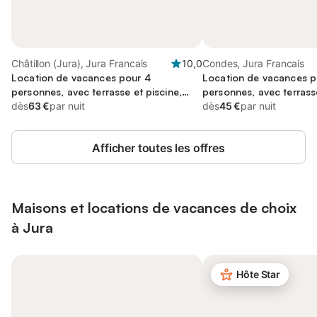
Châtillon (Jura), Jura Francais
10,0
Condes, Jura Francais
Location de vacances pour 4
Location de vacances p
personnes, avec terrasse et piscine,
personnes, avec terrass
animaux acceptés
dès
63 €
par nuit
acceptés
dès
45 €
par nuit
Afficher toutes les offres
Maisons et locations de vacances de choix
à Jura
Hôte Star