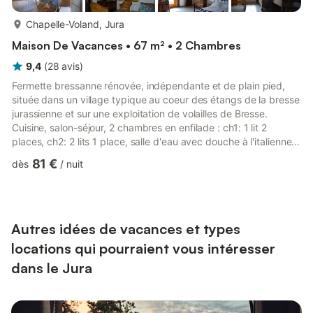
plus...
Chapelle-Voland, Jura
Maison De Vacances • 67 m² • 2 Chambres
9,4
(
28
avis
)
Fermette bressanne rénovée, indépendante et de plain pied,
située dans un village typique au coeur des étangs de la bresse
jurassienne et sur une exploitation de volailles de Bresse.
Cuisine, salon-séjour, 2 chambres en enfilade : ch1: 1 lit 2
places, ch2: 2 lits 1 place, salle d'eau avec douche à l'italienne.
Cour devant et petit jardin clos derrière. Vous pourrez profiter
81 €
dès
/
nuit
d'un grand terrain attenant menant à l'étang des propriétaires.
A votre disposition : salon de jardin, barbecue. Location de
draps (6€/paire), option ménage (35€). Chauffage central.
Toutes charges comprises. Pêche dans ...
Autres idées de vacances et types
locations qui pourraient vous intéresser
dans le Jura