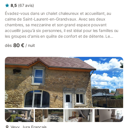
8,5
(
67
avis
)
Évadez-vous dans un chalet chaleureux et accueillant, au
calme de Saint-Laurent-en-Grandvaux. Avec ses deux
chambres, sa mezzanine et son grand espace pouvant
accueillir jusqu'à six personnes, il est idéal pour les familles ou
les groupes d'amis en quête de confort et de détente. Le
salon/salle à manger s'ouvre sur une terrasse accueillante,
80 €
dès
/
nuit
idéale pour un café le matin ou un verre de vin le soir. Petits et
grands adoreront se détendre dans la piscine chauffée
commune ou profiter de matchs amicaux sur les terrains de
tennis et de pétanque. Emplacement idéal pour une vie
décontractée Commenc...
plus...
Vevy, Jura Francais