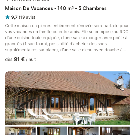
Maison De Vacances • 140 m² • 3 Chambres
9,7
(
19
avis
)
Cette maison en pierres entièrement rénovée sera parfaite pour
vos vacances en famille ou entre amis. Elle se compose au RDC
d'une cuisine toute équipée, d'une salle à manger avec poêle à
granulés (1 sac fourni, possibilité d'acheter des sacs
supplémentaires sur place), d'une salle d'eau avec douche à
l'italienne et d'un WC indépendant. A l'étage, un coin salon avec
91 €
dès
/
nuit
TV et 3 chambres : 1 avec 2 lits simples et les 2 autres avec
chacune 1 lit double, une salle d'eau avec WC. Côté extérieur,
une terrasse avec salon de jardin, transats et barbecue vous
permettra de profiter des beaux jours. Idé...