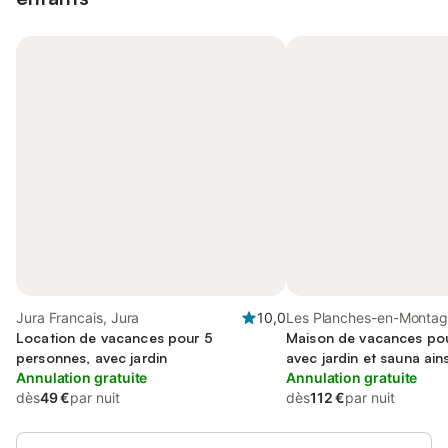
Jura Francais, Jura
10,0
Les Planches-en-Montag
Location de vacances pour 5
Francais
Maison de vacances pou
personnes, avec jardin
avec jardin et sauna ain
Annulation gratuite
vue
Annulation gratuite
dès
49 €
par nuit
dès
112 €
par nuit