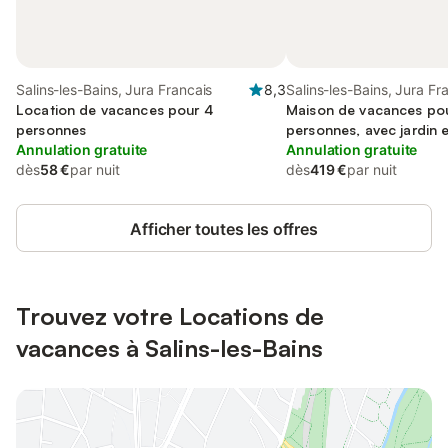
Salins-les-Bains, Jura Francais
8,3
Salins-les-Bains, Jura Fr
Location de vacances pour 4
Maison de vacances po
personnes
personnes, avec jardin e
Annulation gratuite
animaux acceptés
Annulation gratuite
dès
58 €
par nuit
dès
419 €
par nuit
Afficher toutes les offres
Trouvez votre Locations de
vacances à Salins-les-Bains