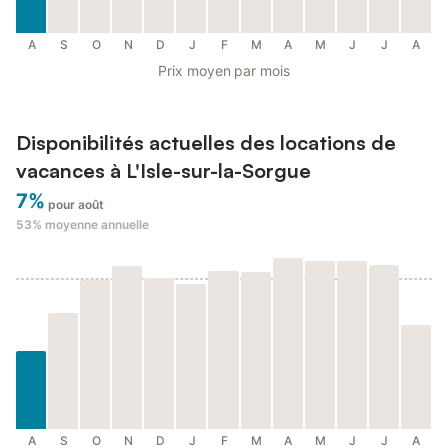
A
S
O
N
D
J
F
M
A
M
J
J
A
Prix moyen par mois
Disponibilités actuelles des locations de
vacances à L'Isle-sur-la-Sorgue
7%
pour août
53%
moyenne annuelle
A
S
O
N
D
J
F
M
A
M
J
J
A