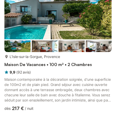
dispose en outre d'un jardin de 800m2, équipée ...
plus...
L'Isle-sur-la-Sorgue, Provence
Maison De Vacances • 100 m² • 2 Chambres
9,9
(
92
avis
)
Maison contemporaine à la décoration soignée, d'une superficie
de 100m2 et de plain pied. Grand séjour avec cuisine ouverte
donnant accès à une terrasse ombragée, deux chambres avec
chacune leur salle de bain avec douche à l'italienne. Vous serez
séduit par son ensoleillement, son jardin intimiste, ainsi que par
sa situation géographique. Piscine, abri voiture, entrée
217 €
dès
/
nuit
sécurisée par un portail électrique. Nos amis les animaux sont
acceptés. le prix est de 100€ par chien par séjour à régler