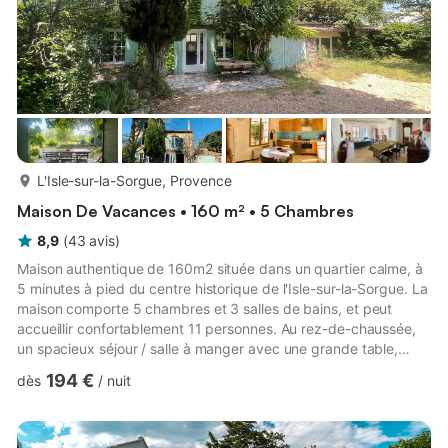
plus...
L'Isle-sur-la-Sorgue, Provence
Maison De Vacances • 160 m² • 5 Chambres
8,9
(
43
avis
)
Maison authentique de 160m2 située dans un quartier calme, à
5 minutes à pied du centre historique de l'Isle-sur-la-Sorgue. La
maison comporte 5 chambres et 3 salles de bains, et peut
accueillir confortablement 11 personnes. Au rez-de-chaussée,
un spacieux séjour / salle à manger avec une grande table,
deux canapés, et une cheminée. Ainsi qu'une chambre et une
194 €
dès
/
nuit
salle de bain rénovée cette année avec douche à l'italienne. 2
chambres sont situées au premier étage, et 2 autres au dernier
étage. La cuisine est séparée entièrement équipée. La maison