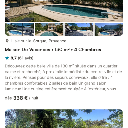
plus...
L'Isle-sur-la-Sorgue, Provence
Maison De Vacances • 130 m² • 4 Chambres
8,7
(
61
avis
)
Découvrez cette belle villa de 130 m² située dans un quartier
calme et recherché, à proximité immédiate du centre-ville et de
la rivière. Pensée pour des séjours conviviaux, elle offre : 4
chambres confortables 2 salles de bain Un grand salon
lumineux Une cuisine entièrement équipée À l’extérieur, vous
profiterez pleinement des beaux jours avec : Piscine privée (mai
338 €
dès
/
nuit
à septembre) Terrasse avec coin repas Barbecue Boulodrome
Jardin clos 👨‍👩‍👧‍👦 Idéal pour Parfait pour : Familles avec
enfants Groupes d’amis Séjours détente en Provence Les
animaux sont les bienvenus 🐶 (supplément) 📍 Local...