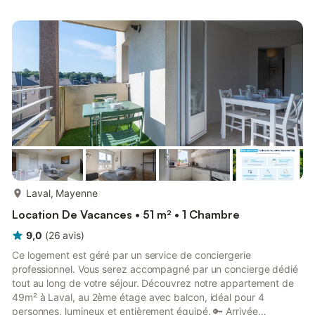
Parking inclus 👤 Concierge de proximité disponible pendant
votre séjour Composition du logement : 🔹Cuisine ouverte :
plaques vitrocéramiques, réfrigérateur, congélateu...
plus...
Laval, Mayenne
Location De Vacances • 51 m² • 1 Chambre
9,0
(
26
avis
)
Ce logement est géré par un service de conciergerie
professionnel. Vous serez accompagné par un concierge dédié
tout au long de votre séjour. Découvrez notre appartement de
49m² à Laval, au 2ème étage avec balcon, idéal pour 4
personnes, lumineux et entièrement équipé. 🔑 Arrivée