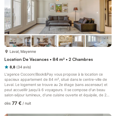
plus...
Laval, Mayenne
Location De Vacances • 84 m² • 2 Chambres
8,8
(
34
avis
)
L'agence Cocoonr/Book&Pay vous propose à la location ce
spacieux appartement de 84 m², situé dans le centre-ville de
Laval. Le logement se trouve au 2e étage (sans ascenseur) et
peut accueillir jusqu'à 6 voyageurs. Il se compose d'un beau
salon-séjour lumineux, d'une cuisine ouverte et équipée, de 2
chambres calmes donnant sur la cour, une salle d'eau et un WC
77 €
dès
/
nuit
séparé. Le linge de lit et les serviettes sont inclus. Nous
n'attendons plus que vous ! Le logement se compose de la
manière suivante: - Pièce de vie avec un canapé-lit et une TV