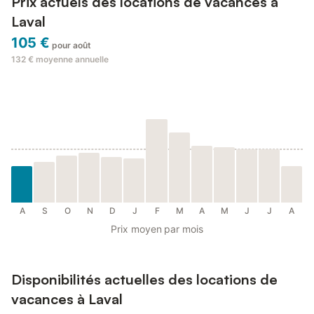
Prix actuels des locations de vacances à
Laval
105 €
pour août
132 €
moyenne annuelle
A
S
O
N
D
J
F
M
A
M
J
J
A
Prix moyen par mois
Disponibilités actuelles des locations de
vacances à Laval