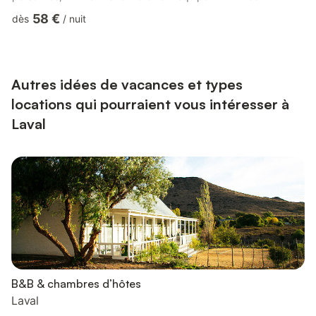
autonome 🧹 Ménage inclus 🧺 Consommables inclus Papier
58 €
dès
/
nuit
toilette, gel douche, shampoing, liquide vaisselle, savon pour les
mains, essuie-tout, sac poubelle, condiments, dosettes à café,
sachets de thé 🛏️ Linge de lit inclus 🛁Linge de bain inclus 🛜
Wifi inclus 👤 Concierge de proximité disponible pendant votre
sé...
Autres idées de vacances et types
locations qui pourraient vous intéresser à
Laval
B&B & chambres d’hôtes
Laval