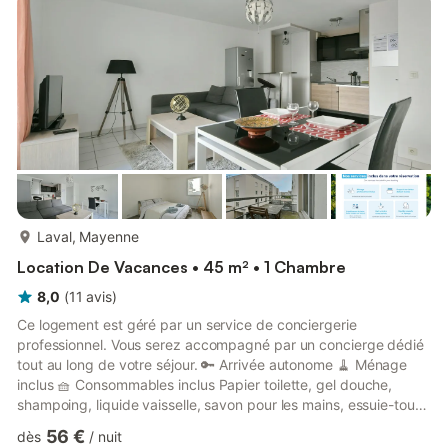
connectées (possibilité de se connecter à Netflix, ...
plus...
Laval, Mayenne
Location De Vacances • 45 m² • 1 Chambre
8,0
(
11
avis
)
Ce logement est géré par un service de conciergerie
professionnel. Vous serez accompagné par un concierge dédié
tout au long de votre séjour. 🔑 Arrivée autonome 🧹 Ménage
inclus 🧺 Consommables inclus Papier toilette, gel douche,
shampoing, liquide vaisselle, savon pour les mains, essuie-tout,
sac poubelle, lessive, condiments, dosettes à café, sachets de
56 €
dès
/
nuit
thé 🛏️ Linge de lit inclus 🛁Linge de bain inclus 🛜 Wifi inclus 🚗