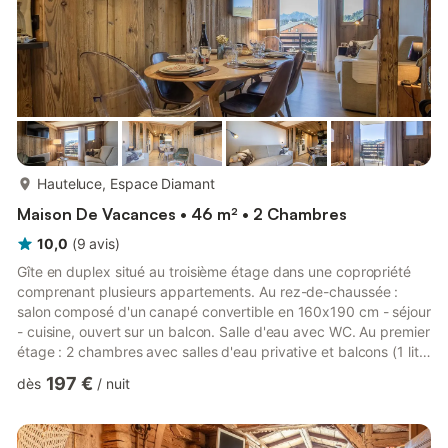
plus...
Hauteluce, Espace Diamant
Maison De Vacances • 46 m² • 2 Chambres
10,0
(
9
avis
)
Gîte en duplex situé au troisième étage dans une copropriété
comprenant plusieurs appartements. Au rez-de-chaussée :
salon composé d'un canapé convertible en 160x190 cm - séjour
- cuisine, ouvert sur un balcon. Salle d'eau avec WC. Au premier
étage : 2 chambres avec salles d'eau privative et balcons (1 lit 2
personnes en 160x190 cm / 2 lits 1 personne en 90x190 cm).
197 €
dès
/
nuit
WC. TV dans chaque chambre. Place de parking privative.
Local à skis. Navette ski à 200m. Claudie et Patrice, vous
ouvrent les portes de leur appartement familial entièrement