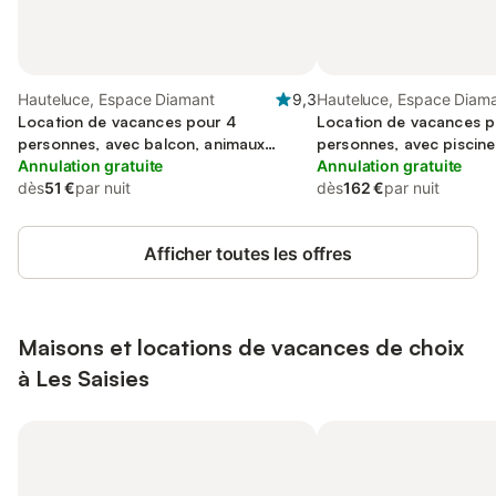
Hauteluce, Espace Diamant
9,3
Hauteluce, Espace Diam
Location de vacances pour 4
Location de vacances p
personnes, avec balcon, animaux
personnes, avec piscine
acceptés
Annulation gratuite
acceptés
Annulation gratuite
dès
51 €
par nuit
dès
162 €
par nuit
Afficher toutes les offres
Maisons et locations de vacances de choix
à Les Saisies