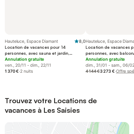
Hauteluce, Espace Diamant
8,0
Hauteluce, Espace Diam
Location de vacances pour 14
Location de vacances p
personnes, avec sauna et jardin,
personnes, avec balcon/
animaux acceptés
Annulation gratuite
que sauna et piscine, a
Annulation gratuite
ven., 20/11 - dim., 22/11
familles
dim., 31/01 - sam., 06/0
1 370 €
·
2 nuits
4 144 €
3 273 €
·
Offre spé
Trouvez votre Locations de
vacances à Les Saisies