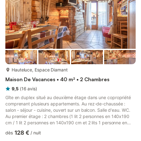
rénové avec goût. Le gîte s'ouvre sur une belle pièce...
plus...
Hauteluce, Espace Diamant
Maison De Vacances • 40 m² • 2 Chambres
9,5
(
16
avis
)
Gîte en duplex situé au deuxième étage dans une copropriété
comprenant plusieurs appartements. Au rez-de-chaussée :
salon - séjour - cuisine, ouvert sur un balcon. Salle d'eau. WC.
Au premier étage : 2 chambres (1 lit 2 personnes en 140x190
cm / 1 lit 2 personnes en 140x190 cm et 2 lits 1 personne en
80x190 cm superposés). WC. Place de parking privative. Local
128 €
dès
/
nuit
à skis. Navette ski à 200m. Claudie et Patrice, vous ouvrent les