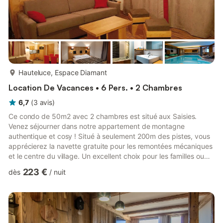
plus...
Hauteluce, Espace Diamant
Location De Vacances • 6 Pers. • 2 Chambres
6,7
(
3
avis
)
Ce condo de 50m2 avec 2 chambres est situé aux Saisies.
Venez séjourner dans notre appartement de montagne
authentique et cosy ! Situé à seulement 200m des pistes, vous
apprécierez la navette gratuite pour les remontées mécaniques
et le centre du village. Un excellent choix pour les familles ou
les amis. C'est votre parfaite maison loin de chez vous. • 1
223 €
dès
/
nuit
Chambre avec 2 lits simples (ou un lit superposé) • 1 Chambre
avec 1 lit double • Canapé-lit pour 2 personnes dans le salon •
Kitchenette équipée • Balcon/Terrasse PRIVATIF • Wi-Fi +
Parking couvert disponible • Accès à un jacuzzi intérieur...