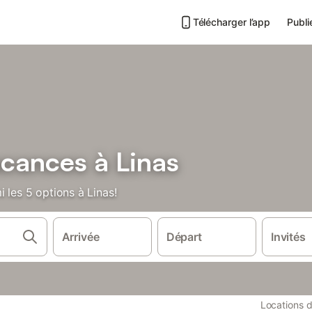
Télécharger l’app
Publi
acances à Linas
 les 5 options à Linas!
Arrivée
Départ
Invités
Locations 