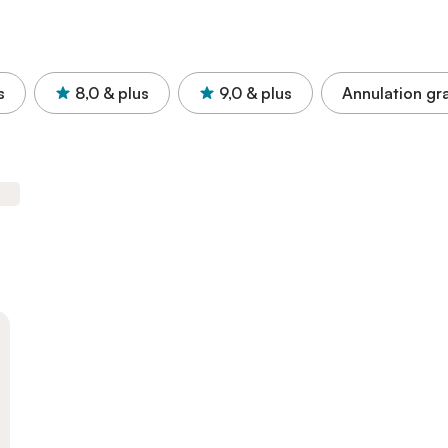
s
8,0
& plus
9,0
& plus
Annulation gra