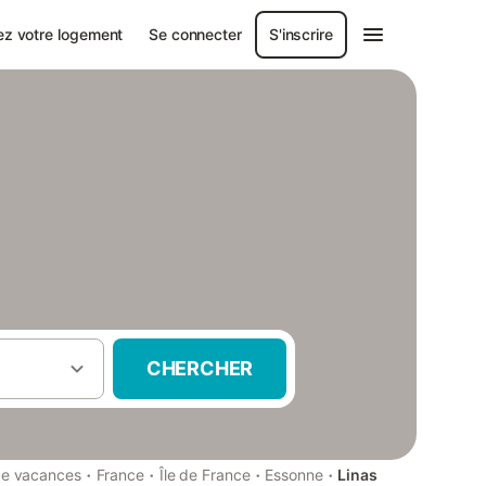
ez votre logement
Se connecter
S'inscrire
CHERCHER
·
·
·
·
de vacances
France
Île de France
Essonne
Linas