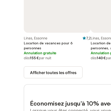
Linas, Essonne
7,2
Linas, Esson
Location de vacances pour 6
Location de
personnes
personnes, 
Annulation gratuite
Annulation 
dès
155 €
par nuit
dès
140 €
par
Afficher toutes les offres
Économisez jusqu’à 10% av
Lorsque vous êtes connecté, vous voyez