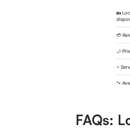
🏡 Lo
dispon
💳 Rem
🌙 Pri
⭐ Serv
🐾 Av
FAQs: L