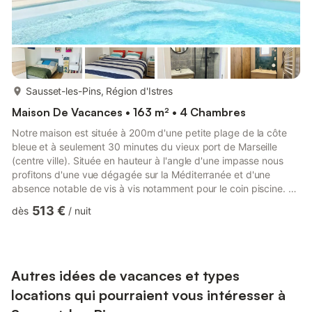
plus...
Sausset-les-Pins, Région d'Istres
Maison De Vacances • 163 m² • 4 Chambres
Notre maison est située à 200m d'une petite plage de la côte
bleue et à seulement 30 minutes du vieux port de Marseille
(centre ville). Située en hauteur à l'angle d'une impasse nous
profitons d'une vue dégagée sur la Méditerranée et d'une
absence notable de vis à vis notamment pour le coin piscine. Au
rez-de-chaussée nous avons un grand séjour, une table à
513 €
dès
/
nuit
manger, une cuisine ouverte avec tout le confort
électroménager (four, micro-onde, lave-vaisselle et frigo
américain), un salon (équipé de son home cinéma), un coin
bureau et un piano, une salle de bain avec wc et douche. La
grande baie ...
Autres idées de vacances et types
locations qui pourraient vous intéresser à