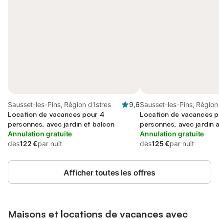
Sausset-les-Pins, Région d'Istres
9,6
Sausset-les-Pins, Région 
Location de vacances pour 4
Location de vacances p
personnes, avec jardin et balcon
personnes, avec jardin a
Annulation gratuite
terrasse et piscine
Annulation gratuite
dès
122 €
par nuit
dès
125 €
par nuit
Afficher toutes les offres
Maisons et locations de vacances avec