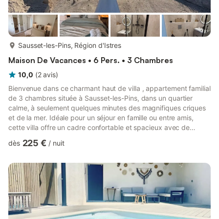
plus...
Sausset-les-Pins, Région d'Istres
Maison De Vacances • 6 Pers. • 3 Chambres
10,0
(
2
avis
)
Bienvenue dans ce charmant haut de villa , appartement familial
de 3 chambres située à Sausset-les-Pins, dans un quartier
calme, à seulement quelques minutes des magnifiques criques
et de la mer. Idéale pour un séjour en famille ou entre amis,
cette villa offre un cadre confortable et spacieux avec de
nombreux équipements pour profiter pleinement de vos
225 €
dès
/
nuit
vacances.- 3 chambres : Spacieuses et lumineuses et
climatisées parfaites pour accueillir jusqu’à 6 personnes.- 2
salles de bains : Fonctionnelles et modernes pour plus de
confort.- Jardin privé : Profitez d'un grand jardin avec un
trampolin...