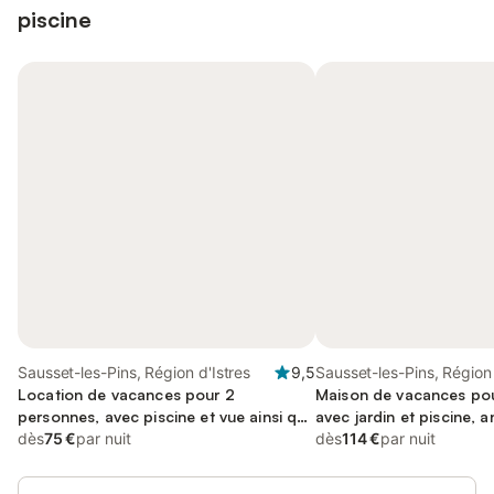
piscine
Sausset-les-Pins, Région d'Istres
9,5
Sausset-les-Pins, Région 
Location de vacances pour 2
Maison de vacances pou
personnes, avec piscine et vue ainsi que
avec jardin et piscine, 
jardin et terrasse
dès
75 €
par nuit
acceptés
dès
114 €
par nuit