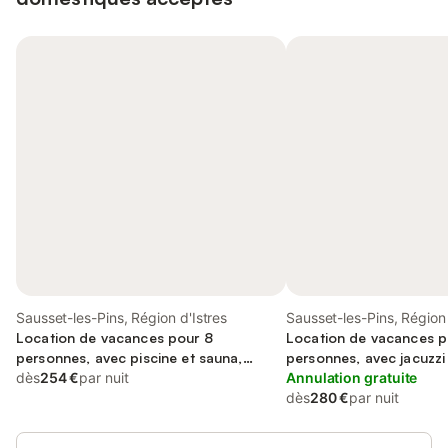
Sausset-les-Pins, Région d'Istres
Sausset-les-Pins, Région 
Location de vacances pour 8
Location de vacances p
personnes, avec piscine et sauna,
personnes, avec jacuzzi 
animaux acceptés
dès
254 €
par nuit
animaux acceptés
Annulation gratuite
dès
280 €
par nuit