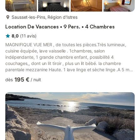
plus...
Sausset-les-Pins, Région d'Istres
Location De Vacances • 9 Pers. • 4 Chambres
8,0
(
11
avis
)
MAGNIFIQUE VUE MER , de toutes les pièces.Très lumineux,
cuisine équipée, lave vaisselle . 1chambres, salon
indépendante, 1 grande chambre enfant, possibilité 4
couchages,, dont un lit tiroir , plus un lit bébé. la chambre
parentale mezzanine Haute. 1 lave linge et sèche linge .A 5 mn
à pied du port , de la gare, et tous commerces ouvert toute l
195 €
dès
/
nuit
'année. Face à la mer et la plage. 1mn IMPORTANT A SAVOIR
Possibilité d’utiliser les draps sur place ,moyennant 10€ par lit
double 5€ par lit simple 5 € pour 4 serviette de toilette
ATTENTION LE DEBIT DE WIFI EST TRES TRES FAIBLE DANS
LA VILLE ET LE...