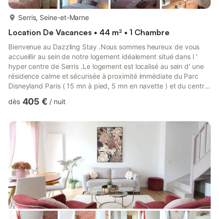
plus...
Serris, Seine-et-Marne
Location De Vacances • 44 m² • 1 Chambre
Bienvenue au Dazzling Stay .Nous sommes heureux de vous
accueillir au sein de notre logement idéalement situé dans l '
hyper centre de Serris .Le logement est localisé au sein d' une
résidence calme et sécurisée à proximité immédiate du Parc
Disneyland Paris ( 15 mn à pied, 5 mn en navette ) et du centre
commercial Val d 'Europe ( 3mn à pied ) équipé de 190
405 €
dès
/
nuit
boutiques et de ces 30 restaurants . Notre appartement
comprend :- un séjour constitué d 'un canapé lit convertible
équipé d' un matelas confortable ( couettes et oreillers moelleux
inclus)-un lit parapluie avec un matelas rehaussé pour ...