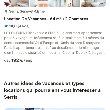
plus...
Serris, Seine-et-Marne
Location De Vacances • 64 m² • 2 Chambres
10,0
(
4
avis
)
LE LOGEMENTBienvenue à Elizé 6, un charmant appartement
pour 6 voyageurs. Idéalement situé, à seulement 50 mètres du
centre commercial Val d'Europe et 10min du parc Disneyland
Paris !L'appartement est situé au deuxième et dernier étage
d'un immeuble sécurisé et moderne. C'est un Duplex/2 étages
et il comprend :Au premier étage :- un séjour lumineux (canapé-
192 €
dès
/
nuit
lit, 2 voyageurs)- une cuisine entièrement équipée (four, plaque
de cuisson, micro-ondes, réfrigérateur/congélateur, lave-
vaisselle, lave-linge, machine à café Nespresso, grille-pain,
bouilloire, vaisselle et couverts, ustensiles de cuisi...
Autres idées de vacances et types
locations qui pourraient vous intéresser à
Serris