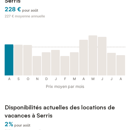
Serris
228 €
pour août
227 €
moyenne annuelle
A
S
O
N
D
J
F
M
A
M
J
J
A
Prix moyen par mois
Disponibilités actuelles des locations de
vacances à Serris
2%
pour août