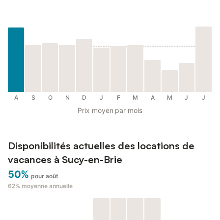
A
S
O
N
D
J
F
M
A
M
J
J
Prix moyen par mois
Disponibilités actuelles des locations de
vacances à Sucy-en-Brie
50%
pour août
62%
moyenne annuelle