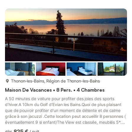
votre voiture dans le garage au sous-sol de l'immeuble, montez
au 3ème étage avec l’ascenseur.Vous pourrez déposer votre
veste et vos chaussures dans l’entrée pour découvri...
plus...
Thonon-les-Bains, Région de Thonon-les-Bains
Maison De Vacances • 8 Pers. • 4 Chambres
A 50 minutes de voiture pour profiter des joies des sports
d’hiver.A 10km du Golf d'Evian les Bains.Quoi de plus plaisant
que de pouvoir profiter d'un moment de détente et de calme
grâce à son jacuzzi .Cette location peut accueillir 8 personnes (
éventuellement 9 si enfant)The View est classée, meublés 5*.Le
logementCette maison offre de grand volume et une vue
825 €
dès
/
nuit