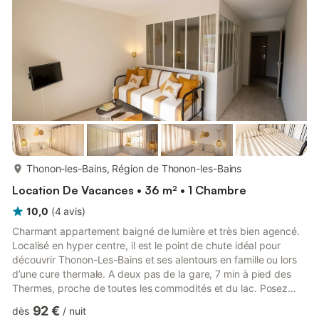
baignade, la pêche ou pagayant un kayak. Devant...
plus...
Thonon-les-Bains, Région de Thonon-les-Bains
Location De Vacances • 36 m² • 1 Chambre
10,0
(
4
avis
)
Charmant appartement baigné de lumière et très bien agencé.
Localisé en hyper centre, il est le point de chute idéal pour
découvrir Thonon-Les-Bains et ses alentours en famille ou lors
d’une cure thermale. A deux pas de la gare, 7 min à pied des
Thermes, proche de toutes les commodités et du lac. Posez
votre voiture au garage fermé et sécurisé de l’immeuble et
92 €
dès
/
nuit
profitez de votre séjour à pied.Le logementAprès avoir déposé