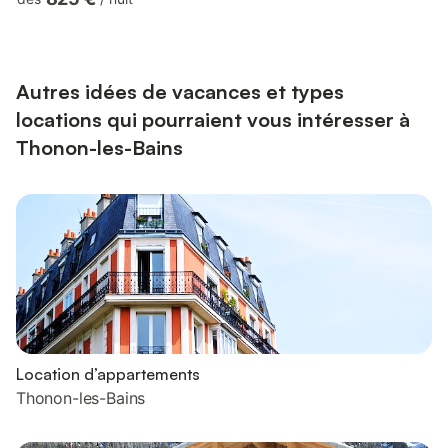
impressionnante sur le lac Léman.Positionnée dans le cœur de
la ville de Thonon-les-Bains, à 10km d'Evian les Bains, ville
thermale, à quelques centaines de mètres de tous commerces,
administrations , thermes et port de Thonon.Si vou...
Autres idées de vacances et types
locations qui pourraient vous intéresser à
Thonon-les-Bains
Location d’appartements
Thonon-les-Bains