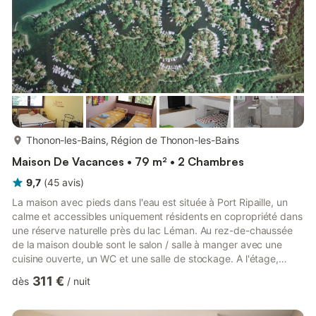
plus...
Thonon-les-Bains, Région de Thonon-les-Bains
Maison De Vacances • 79 m² • 2 Chambres
9,7
(
45
avis
)
La maison avec pieds dans l'eau est située à Port Ripaille, un
calme et accessibles uniquement résidents en copropriété dans
une réserve naturelle près du lac Léman. Au rez-de-chaussée
de la maison double sont le salon / salle à manger avec une
cuisine ouverte, un WC et une salle de stockage. A l'étage,
deux chambres (un lit double, une avec un canapé-lit), une salle
311 €
dès
/
nuit
d'eau et un WC.Environ une de grandes portes coulissantes
mènent de la salle à manger dans le jardin, qui est adjacent à
l'eau. Le port de plaisance, avec des canaux idéal pour la