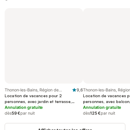
Thonon-les-Bains, Région de
9,6
Thonon-les-Bains, Régio
Thonon-les-Bains
Location de vacances pour 2
Thonon-les-Bains
Location de vacances p
personnes, avec jardin et terrasse,
personnes, avec balcon
animaux acceptés
Annulation gratuite
acceptés
Annulation gratuite
dès
59 €
par nuit
dès
125 €
par nuit