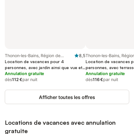
Thonon-les-Bains, Région de
8,5
Thonon-les-Bains, Régio
Thonon-les-Bains
Location de vacances pour 4
Thonon-les-Bains
Location de vacances p
personnes, avec jardin ainsi que vue et
personnes, avec terrass
vue sur le lac
Annulation gratuite
sur le lac et vue
Annulation gratuite
dès
112 €
par nuit
dès
116 €
par nuit
Afficher toutes les offres
Locations de vacances avec annulation
gratuite