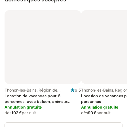
Thonon-les-Bains, Région de
9,5
Thonon-les-Bains, Régio
Thonon-les-Bains
Location de vacances pour 8
Thonon-les-Bains
Location de vacances p
personnes, avec balcon, animaux
personnes
acceptés
Annulation gratuite
Annulation gratuite
dès
102 €
par nuit
dès
90 €
par nuit