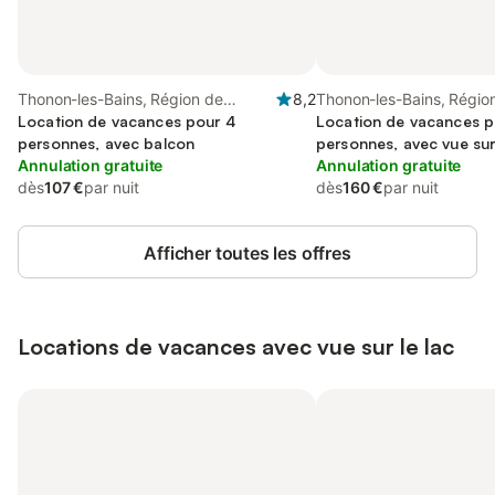
Thonon-les-Bains, Région de
8,2
Thonon-les-Bains, Régio
Thonon-les-Bains
Location de vacances pour 4
Thonon-les-Bains
Location de vacances p
personnes, avec balcon
personnes, avec vue sur 
Annulation gratuite
Annulation gratuite
dès
107 €
par nuit
dès
160 €
par nuit
Afficher toutes les offres
Locations de vacances avec vue sur le lac