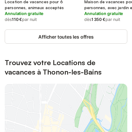
Thonon-les-Bains
Location de vacances pour 6
Thonon-les-Bains
Maison de vacances po
personnes, animaux acceptés
personnes, avec jardin et
Annulation gratuite
animaux acceptés
Annulation gratuite
dès
110 €
par nuit
dès
1 350 €
par nuit
Afficher toutes les offres
Trouvez votre Locations de
vacances à Thonon-les-Bains