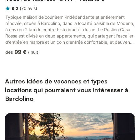
9,2
(
70
avis
)
Typique maison de cour semi-indépendante et entièrement
rénovée, située à Bardolino, dans la localité paisible de Modena,
à environ 2 km du centre historique et du lac. Le Rustico Casa
Rossa est divisé en deux appartements, qui partagent l'escalier
d'entrée en marbre et un coin d'entrée confortable, et peuvent
être loués ensemble ou séparément. Le rustico dispose de
99 €
dès
/
nuit
places de parking réservées situées à environ 90 mètres de
l'habitation. Les appartements ne disposent ni de jardin ni de
balcon. En 2025, à l'arrière de la maison, au-delà de la cour, des
habitations privées sont en constructio...
Autres idées de vacances et types
locations qui pourraient vous intéresser à
Bardolino