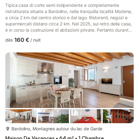
Tipica casa di corte semi indipendente e completamente
ristrutturata situata a Bardolino, nella tranquilla località Modena,
a circa 2 km dal centro storico e dal lago. Ristoranti, negozi e
supermercati distano circa 2 km. Nel 2025, sul retro della casa,
è in corso la costruzione di abitazioni private. Pertanto durante
il giorno si potrebbero udire dei rumori. Il Rustico Petra è
160 €
dès
/
nuit
disposto su due piani ed è composto da ampia zona giorno con
camino decorativo (non utilizzabile), divano letto matrimoniale,
grande tavolo da pranzo per 8 persone, tv satellitare ed aria
condizionata. Angolo cottura...
plus...
Bardolino, Montagnes autour du lac de Garde
Maison De Vacances • 64 m² • 1 Chambre