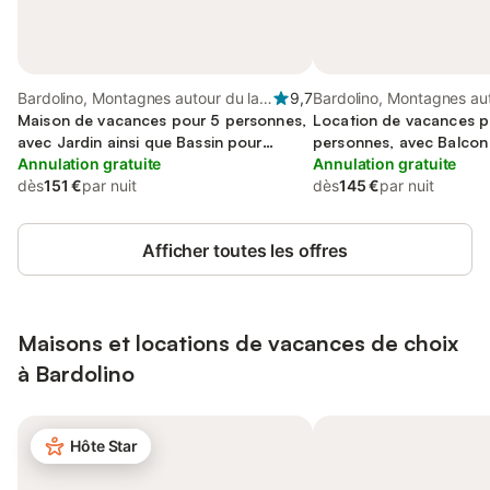
Bardolino, Montagnes autour du lac
9,7
Bardolino, Montagnes aut
de Garde
Maison de vacances pour 5 personnes,
de Garde
Location de vacances p
avec Jardin ainsi que Bassin pour
personnes, avec Balcon 
enfant et Vue sur le lac
Annulation gratuite
Annulation gratuite
dès
151 €
par nuit
dès
145 €
par nuit
Afficher toutes les offres
Maisons et locations de vacances de choix
à Bardolino
Hôte Star