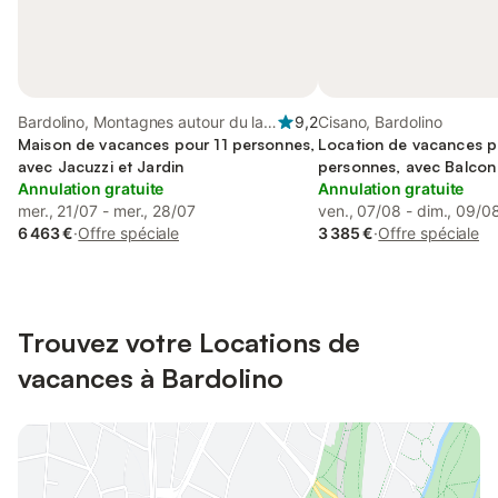
Bardolino, Montagnes autour du lac
9,2
Cisano, Bardolino
de Garde
Maison de vacances pour 11 personnes,
Location de vacances p
avec Jacuzzi et Jardin
personnes, avec Balcon 
Annulation gratuite
Jacuzzi et Vue sur le lac
Annulation gratuite
mer., 21/07 - mer., 28/07
ven., 07/08 - dim., 09/0
6 463 €
·
Offre spéciale
3 385 €
·
Offre spéciale
Trouvez votre Locations de
vacances à Bardolino