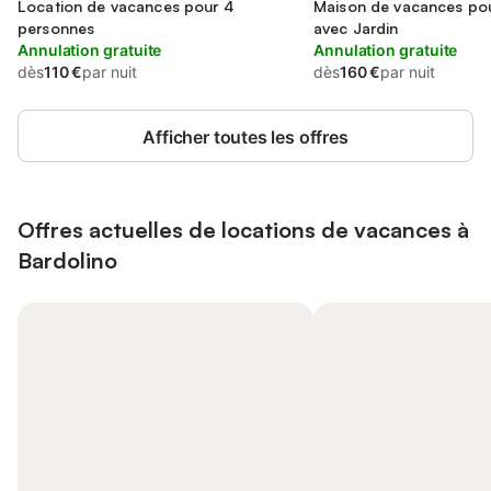
de Garde
Location de vacances pour 4
lac de Garde
Maison de vacances pou
personnes
avec Jardin
Annulation gratuite
Annulation gratuite
dès
110 €
par nuit
dès
160 €
par nuit
Afficher toutes les offres
Offres actuelles de locations de vacances à
Bardolino