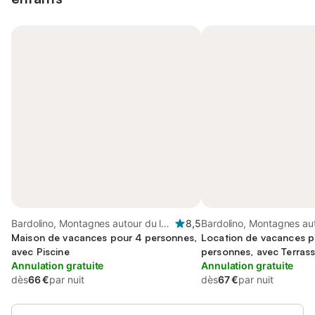
Bardolino, Montagnes autour du lac
8,5
Bardolino, Montagnes aut
de Garde
Maison de vacances pour 4 personnes,
de Garde
Location de vacances p
avec Piscine
personnes, avec Terrass
Annulation gratuite
Annulation gratuite
dès
66 €
par nuit
dès
67 €
par nuit