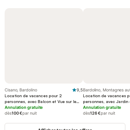
Cisano, Bardolino
9,5
Bardolino, Montagnes aut
Location de vacances pour 2
de Garde
Location de vacances p
personnes, avec Balcon et Vue sur le
personnes, avec Jardin e
lac
Annulation gratuite
Annulation gratuite
dès
100 €
par nuit
dès
126 €
par nuit