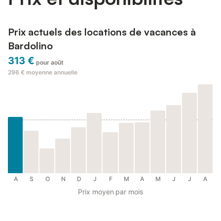
Prix actuels des locations de vacances à
Bardolino
313 €
pour août
296 €
moyenne annuelle
A
S
O
N
D
J
F
M
A
M
J
J
A
Prix moyen par mois