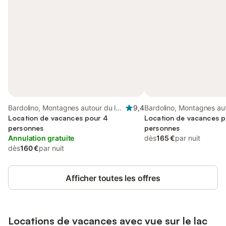
Bardolino, Montagnes autour du lac
9,4
Bardolino, Montagnes aut
de Garde
Location de vacances pour 4
de Garde
Location de vacances p
personnes
personnes
Annulation gratuite
dès
165 €
par nuit
dès
160 €
par nuit
Afficher toutes les offres
Locations de vacances avec vue sur le lac