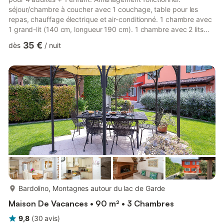
séjour/chambre à coucher avec 1 couchage, table pour les
repas, chauffage électrique et air-conditionné. 1 chambre avec
1 grand-lit (140 cm, longueur 190 cm). 1 chambre avec 2 lits
(70 cm, longueur 190 cm), 1 x 1 lits superposés (65 cm,
35 €
dès
/
nuit
longueur 179 cm). Cuisine ouverte (4 plaques de cuisson).
Douche/WC. Air-conditionné (en sus). Terrasse partiellement
couverte. Meubles de terrasse, barbecue électrique (portable),
chaises longues (2). A disposition: moustiquaire. Place de
parking (1 V...
plus...
Bardolino, Montagnes autour du lac de Garde
Maison De Vacances • 90 m² • 3 Chambres
9,8
(
30
avis
)