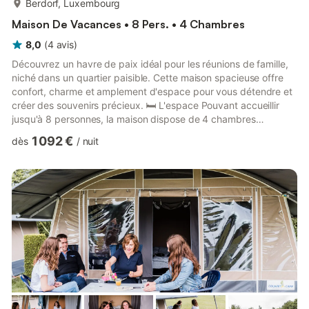
Berdorf, Luxembourg
Maison De Vacances • 8 Pers. • 4 Chambres
8,0
(
4
avis
)
Découvrez un havre de paix idéal pour les réunions de famille,
niché dans un quartier paisible. Cette maison spacieuse offre
confort, charme et amplement d'espace pour vous détendre et
créer des souvenirs précieux. 🛏️ L'espace Pouvant accueillir
jusqu'à 8 personnes, la maison dispose de 4 chambres
confortables, chacune équipée d'un lit double douillet. Il y a 2
1 092 €
dès
/
nuit
salles de bain : une avec une douche à l'italienne et une
baignoire, et l'autre avec une douche à l'italienne. Cuisine
entièrement équipée Détendez-vous dans le salon avec une
télévision et une connexion Wi-Fi fiable, parfaite pour ...