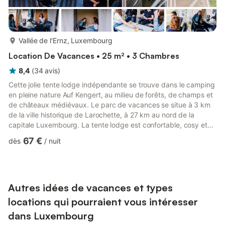
plus...
Vallée de l'Ernz, Luxembourg
Location De Vacances • 25 m² • 3 Chambres
8,4
(
34
avis
)
Cette jolie tente lodge indépendante se trouve dans le camping
en pleine nature Auf Kengert, au milieu de forêts, de champs et
de châteaux médiévaux. Le parc de vacances se situe à 3 km
de la ville historique de Larochette, à 27 km au nord de la
capitale Luxembourg. La tente lodge est confortable, cosy et
entièrement meublée. Vous ressentirez la vraie sensation du
67 €
dès
/
nuit
camping, mais avec un peu plus de confort. Vous disposerez
d'un salon avec une cuisine ouverte équipée d'un réfrigérateur-
congélateur et d'une cuisinière. Il y a trois chambres à coucher,
dont deux avec deux lits simples éventuell...
Autres idées de vacances et types
locations qui pourraient vous intéresser
dans Luxembourg