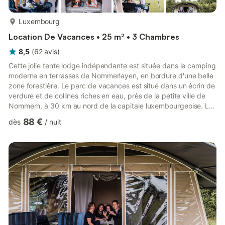
plus...
Luxembourg
Location De Vacances • 25 m² • 3 Chambres
8,5
(
62
avis
)
Cette jolie tente lodge indépendante est située dans le camping
moderne en terrasses de Nommerlayen, en bordure d'une belle
zone forestière. Le parc de vacances est situé dans un écrin de
verdure et de collines riches en eau, près de la petite ville de
Nommern, à 30 km au nord de la capitale luxembourgeoise. La
tente lodge est confortable, cosy et entièrement meublée. Vous
88 €
dès
/
nuit
ressentirez la vraie sensation du camping, mais avec un peu
plus de confort. Vous disposerez d'un salon avec une cuisine
ouverte équipée d'un réfrigérateur-congélateur et d'une
cuisinière. Il y a trois chambres à coucher,...