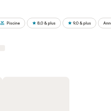
Piscine
8,0
& plus
9,0
& plus
Annu