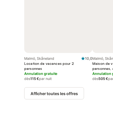
Malmö, Skåneland
10,0
Malmö, Skån
Location de vacances pour 2
Maison de v
personnes
personnes, 
Annulation gratuite
Terrasse et 
Annulation 
dès
115 €
par nuit
dès
505 €
par
Afficher toutes les offres