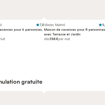
mö
7,8
Väster, Malmö
9
acances pour 6 personnes,
Maison de vacances pour 8 personnes
avec Terrasse et Jardin
nuit
dès
156 €
par nuit
ulation gratuite