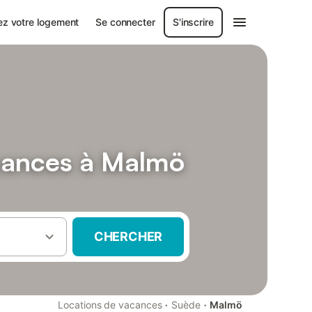
ez votre logement
Se connecter
S'inscrire
cances à Malmö
CHERCHER
·
·
Locations de vacances
Suède
Malmö