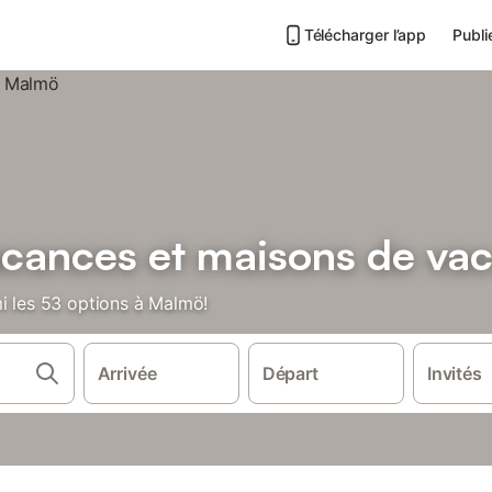
Télécharger l’app
Publi
acances et maisons de va
mi les 53 options à Malmö!
Arrivée
Départ
Invités