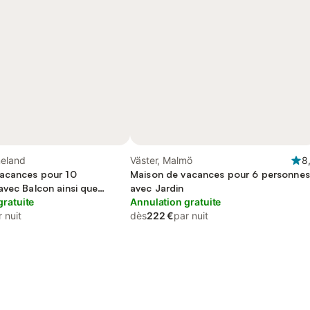
eland
Väster, Malmö
8
acances pour 10
Maison de vacances pour 6 personnes
avec Balcon ainsi que
avec Jardin
Jardin
gratuite
Annulation gratuite
 nuit
dès
222 €
par nuit