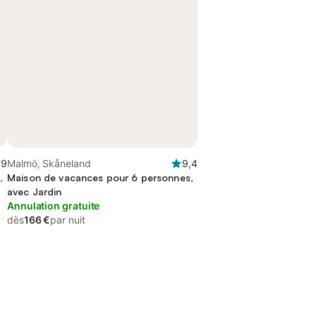
,9
Malmö, Skåneland
9,4
,
Maison de vacances pour 6 personnes,
avec Jardin
Annulation gratuite
dès
166 €
par nuit