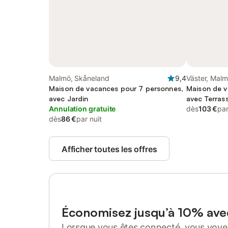
Malmö, Skåneland
9,4
Väster, Mal
Maison de vacances pour 7 personnes,
Maison de v
avec Jardin
avec Terrass
Annulation gratuite
dès
103 €
par
dès
86 €
par nuit
Afficher toutes les offres
Économisez jusqu’à 10% av
Lorsque vous êtes connecté, vous voyez