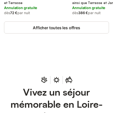
et Terrasse
ainsi que Terrasse et Ja
Annulation gratuite
Annulation gratuite
dès
72 €
par nuit
dès
386 €
par nuit
Afficher toutes les offres
Connectez-vous et économisez
Se connecter
jusqu'à 10% sur nos logements.
Vivez un séjour
mémorable en Loire-