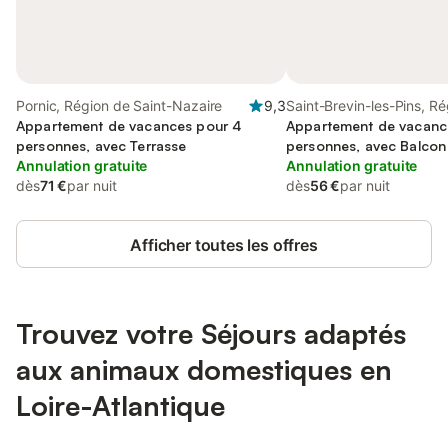
Pornic, Région de Saint-Nazaire
9,3
Saint-Brevin-les-Pins, R
Appartement de vacances pour 4
Saint-Nazaire
Appartement de vacanc
personnes, avec Terrasse
personnes, avec Balcon 
Annulation gratuite
Annulation gratuite
dès
71 €
par nuit
dès
56 €
par nuit
Afficher toutes les offres
Trouvez votre Séjours adaptés
aux animaux domestiques en
Loire-Atlantique