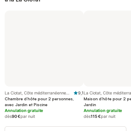
La Ciotat, Côte méditerranéenne
9,1
La Ciotat, Côte méditer
(France)
Chambre d’hôte pour 2 personnes,
(France)
Maison d’hôte pour 2 p
avec Jardin et Piscine
Jardin
Annulation gratuite
Annulation gratuite
dès
90 €
par nuit
dès
115 €
par nuit