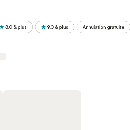
8,0
& plus
9,0
& plus
Annulation gratuite