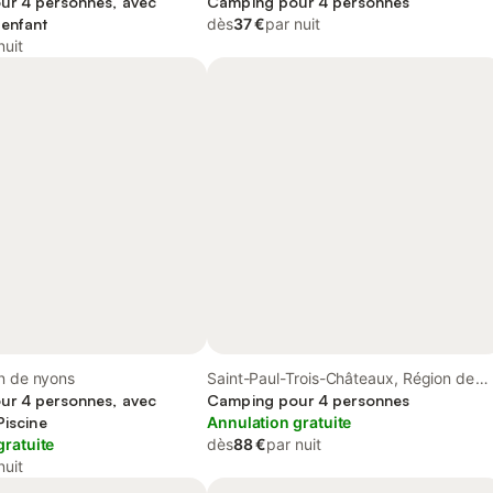
ur 4 personnes, avec
Camping pour 4 personnes
 enfant
dès
37 €
par nuit
nuit
n de nyons
Saint-Paul-Trois-Châteaux, Région de
ur 4 personnes, avec
nyons
Camping pour 4 personnes
Piscine
Annulation gratuite
gratuite
dès
88 €
par nuit
nuit