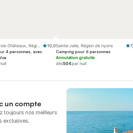
rois-Châteaux, Région
10,0
Sainte-Jalle, Région de nyons
7
ur 4 personnes, avec
Camping pour 6 personnes
 Vue
Annulation gratuite
nuit
dès
50 €
par nuit
ec un compte
 toujours nos meilleurs
s exclusives.