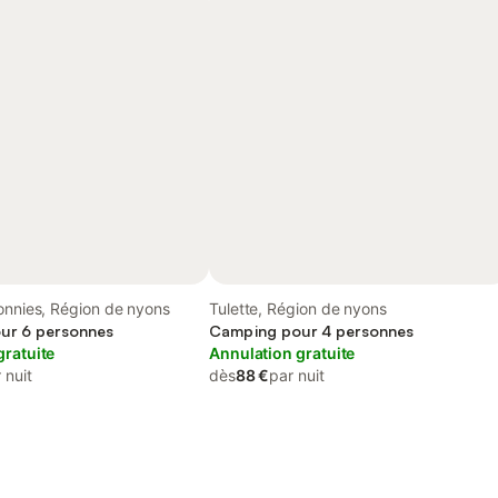
onnies, Région de nyons
Tulette, Région de nyons
ur 6 personnes
Camping pour 4 personnes
gratuite
Annulation gratuite
 nuit
dès
88 €
par nuit