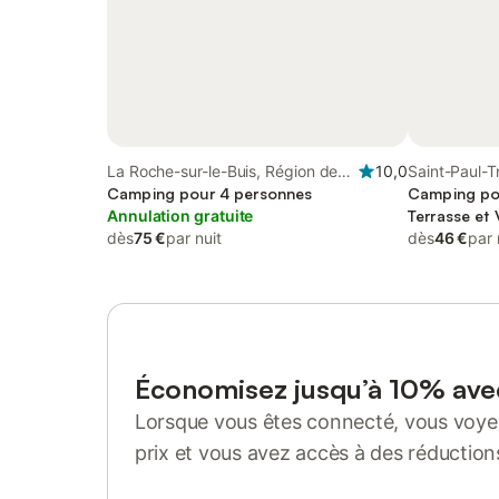
La Roche-sur-le-Buis, Région de
10,0
Saint-Paul-T
nyons
Camping pour 4 personnes
de nyons
Camping po
Annulation gratuite
Terrasse et
dès
75 €
par nuit
dès
46 €
par 
Économisez jusqu’à 10% av
Lorsque vous êtes connecté, vous voyez
prix et vous avez accès à des réduction
Se connecter ou s'inscrire