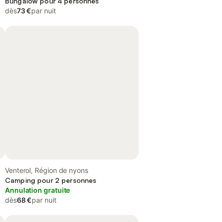
Bungalow pour 4 personnes
dès
73 €
par nuit
Venterol, Région de nyons
Camping pour 2 personnes
Annulation gratuite
dès
68 €
par nuit