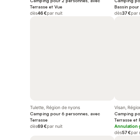
Camping pour 2 personnes, avec
Camping po
Terrasse et Vue
Bassin pour
dès
46 €
par nuit
dès
37 €
par 
Tulette, Région de nyons
Visan, Régio
Camping pour 6 personnes, avec
Camping po
Terrasse
Terrasse et 
dès
69 €
par nuit
Annulation 
dès
57 €
par 