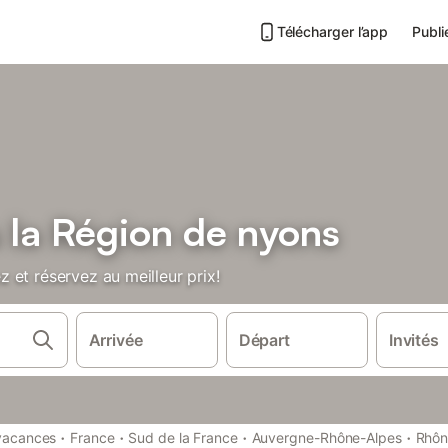
Télécharger l’app
Publi
la Région de nyons
 et réservez au meilleur prix!
Arrivée
Départ
Invités
·
·
·
·
vacances
France
Sud de la France
Auvergne-Rhône-Alpes
Rhôn