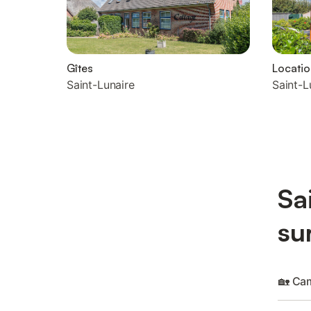
Gîtes
Locati
Saint-Lunaire
Saint-L
Sa
su
🏡 Cam