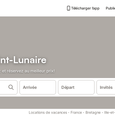
Télécharger l’app
Publi
nt-Lunaire
et réservez au meilleur prix!
Arrivée
Départ
Invités
·
·
·
Locations de vacances
France
Bretagne
Ille-et