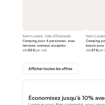
Saint-Lunaire, Côte d’Émeraude
Saint-Lunai
Camping pour 4 personnes, avec
Camping po
terrasse, animaux acceptés
bassin pour
dès
55 €
par nuit
dès
57 €
par 
Afficher toutes les offres
Économisez jusqu’à 10% av
Lorsque vous êtes connecté, vous voyez