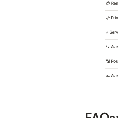
💳 Rem
🌙 Pri
⭐ Serv
🐾 Av
📶 Pour
🏊 Ave
FAQs: