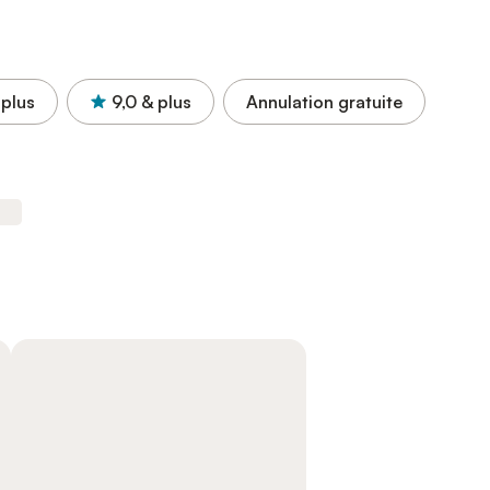
 plus
9,0
& plus
Annulation gratuite