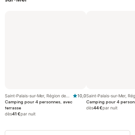
Saint-Palais-sur-Mer, Région de
10,0
Saint-Palais-sur-Mer, Ré
Rochefort
Camping pour 4 personnes, avec
Rochefort
Camping pour 4 person
terrasse
dès
44 €
par nuit
dès
41 €
par nuit